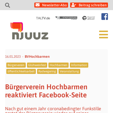
Newsletter-Abo
Beitrag schreiben
16.01.2023
BVHochbarmen
Bürgerverein
Glühweinfest
Hochbarmen
Information
öffentlichkeitsarbeit
Radwegering
Veranstaltung
Bürgerverein Hochbarmen
reaktiviert Facebook-Seite
Nach gut einem Jahr coronabedingter Funkstille