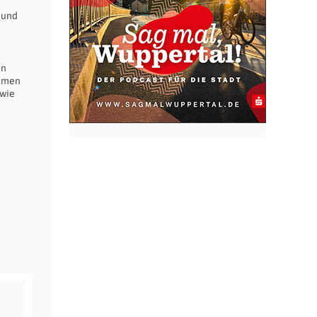
 und
en
ahmen
owie