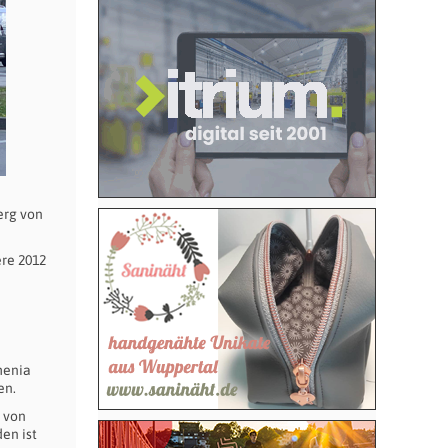
erg von
ere 2012
menia
en.
e von
en ist