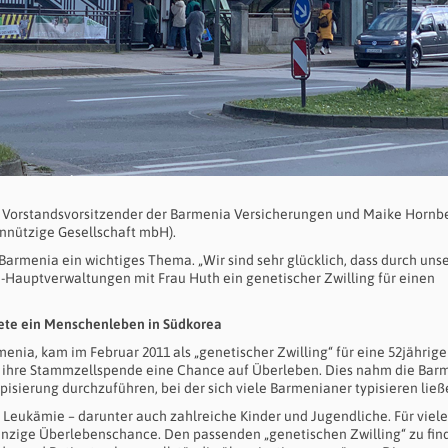
, Vorstandsvorsitzender der Barmenia Versicherungen und Maike Hornb
nützige Gesellschaft mbH).
 Barmenia ein wichtiges Thema. „Wir sind sehr glücklich, dass durch uns
-Hauptverwaltungen mit Frau Huth ein genetischer Zwilling für einen
ete ein Menschenleben in Südkorea
menia, kam im Februar 2011 als „genetischer Zwilling“ für eine 52jährige
ch ihre Stammzellspende eine Chance auf Überleben. Dies nahm die Bar
isierung durchzuführen, bei der sich viele Barmenianer typisieren ließ
 Leukämie – darunter auch zahlreiche Kinder und Jugendliche. Für viel
inzige Überlebenschance. Den passenden „genetischen Zwilling“ zu find