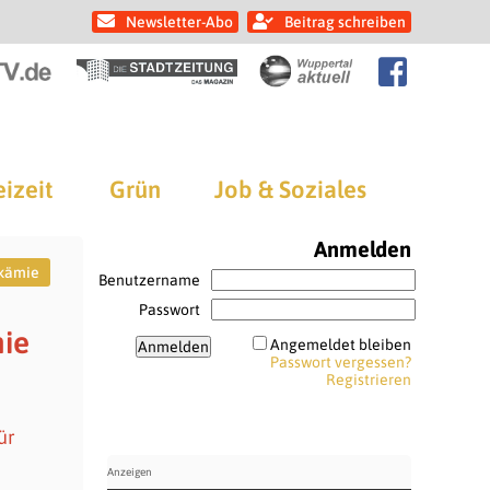
Newsletter-Abo
Beitrag schreiben
eizeit
Grün
Job & Soziales
Anmelden
kämie
Benutzername
Passwort
mie
Angemeldet bleiben
Passwort vergessen?
Registrieren
ür