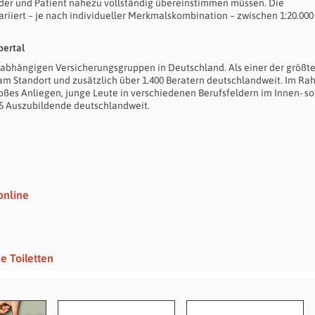
er und Patient nahezu vollständig übereinstimmen müssen. Die
riiert – je nach individueller Merkmalskombination – zwischen 1:20.000
pertal
abhängigen Versicherungsgruppen in Deutschland. Als einer der größt
n am Standort und zusätzlich über 1.400 Beratern deutschlandweit. Im R
roßes Anliegen, junge Leute in verschiedenen Berufsfeldern im Innen- s
65 Auszubildende deutschlandweit.
online
e Toiletten