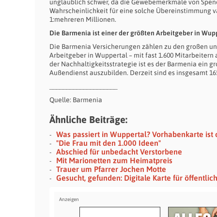
unglaublich schwer, da die Gewebemerkmale von Spend
Wahrscheinlichkeit für eine solche Übereinstimmung va
1:mehreren Millionen.
Die Barmenia ist einer der größten Arbeitgeber in Wup
Die Barmenia Versicherungen zählen zu den großen un
Arbeitgeber in Wuppertal – mit fast 1.600 Mitarbeiter
der Nachhaltigkeitsstrategie ist es der Barmenia ein g
Außendienst auszubilden. Derzeit sind es insgesamt 1
____________________
Quelle: Barmenia
Ähnliche Beiträge:
Was passiert in Wuppertal? Vorhabenkarte ist 
"Die Frau mit den 1.000 Ideen"
Abschied für unbedacht Verstorbene
Mit Marionetten zum Heimatpreis
Trauer um Pfarrer Jochen Motte
Gesucht, gefunden: Digitale Karte für öffentlich