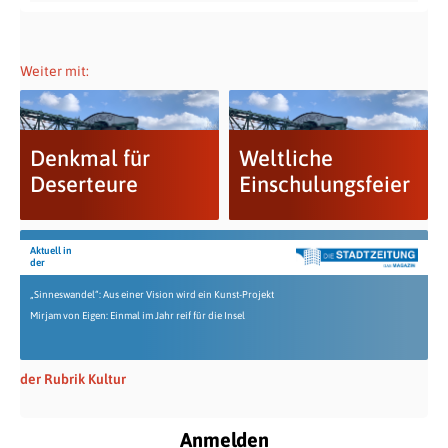
Weiter mit:
Denkmal für
Weltliche
Deserteure
Einschulungsfeier
Aktuell in
der
„Sinneswandel“: Aus einer Vision wird ein Kunst-Projekt
Mirjam von Eigen: Einmal im Jahr reif für die Insel
der Rubrik Kultur
Anmelden