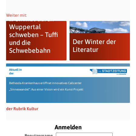
Weiter mit:
… einmal durch
Wuppertal
schweben – Tuffi
Der Winter der
und die
Literatur
Schwebebahn
Aktuell in
der
Bethesda-Krankenhaus eröffnet innovatives Callcenter
„Sinneswandel“: Aus einer Vision wird ein Kunst-Projekt
der Rubrik Kultur
Anmelden
Benutzername