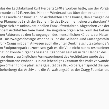
as der Lackfabrikant Kurt Herberts 1940 erworben hatte, war der Vor­gä
en wurde es 1943 zerstört. Mit dem Wiederaufbau über dem erhal­tenen
Kriegsende den Künstler und Architekten Franz Krause, den er wegen der
r Planung ließ sich der Bauherr für das Experiment einer „rezi­­proken“ 
igte sich am unkon­­ventionellen Entwurfsverfahren. Ab­ge­sehen von de
 er dem Architekten freie Hand. Die singuläre organische Form des Ge­bä
ischen Fakto­ren: zu den Be­we­gungen des mensch­lichen Körpers, zur Natur
ht. Das zweigeschossige Wohnhaus und die Gelände- und Garten­gestalt
 Tony Cragg mit dem Anwesen auch die unter Denk­mal­schutz stehende V
 Skulpturenpark zuzuweisen, galt es, die Villa nicht nur zu restauriere
rmation konnte nirgends besser auf­ge­hoben sein als in den Händen des
t vor dem ursprünglichen Form­experiment des Architekten wurde das
ugeschnittene Wohnhaus in ein lebendiges Zentrum des Parks verwandel
n öffnen für die plastische Qualität des Baukörpers, entspricht die sp
beherbergt das Archiv und die Ver­wal­tungs­büros der Cragg Foundation.