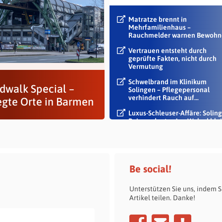
Matratze brennt in
Mehrfamilienhaus –
Rauchmelder warnen Bewohn
Vertrauen entsteht durch
geprüfte Fakten, nicht durch
Vermutung
Schwelbrand im Klinikum
dwalk Special –
Solingen – Pflegepersonal
verhindert Rauch auf...
gte Orte in Barmen
Luxus-Schleuser-Affäre: Soling
Beigeordneter Jan Welzel blei
im Dienst
Be social!
Unterstützen Sie uns, indem S
Artikel teilen. Danke!