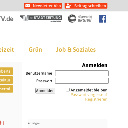
Newsletter-Abo
Beitrag schreiben
eizeit
Grün
Job & Soziales
Anmelden
rberts
Benutzername
tektur
Passwort
ertal
Angemeldet bleiben
Passwort vergessen?
Registrieren
ht