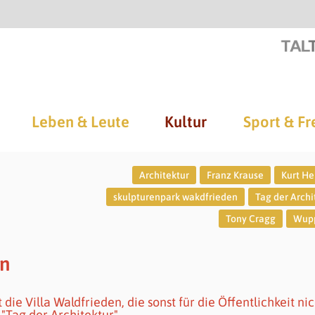
Leben & Leute
Kultur
Sport & Fr
Architektur
Franz Krause
Kurt He
skulpturenpark wakdfrieden
Tag der Archi
Tony Cragg
Wupp
en
 die Villa Waldfrieden, die sonst für die Öffentlichkeit nic
 "Tag der Architektur".