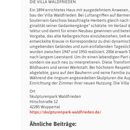
DIE VILLA WALDFRIEDEN
Ein 1894 errichtetes Haus mit ausgedehntem Anwesen, d
bau der Villa Waldfrieden. Bei Luftangriffen auf Barm
Souterrain-Geschoss beauftragte Herberts gleich nach 
ginalität seiner Gedankengänge“ schätzte. Im Verlauf de
tektur und damit für einen Neubau gewinnen und beteil
Vorgabe, das alte Kellergeschoss ein­zu­be­ziehen, ließ
ent­wick­elte Krause in Kor­res­pon­denz zu drei dy­nam­
um­geb­enden Geländes und zum einfallenden Tageslic
wurden zwischen 1947 und 1950 realisiert. 2006 erwarb
nach langem Leerstand. Um ihr einen lebendigen Part im
sondern sie auch neu zu inter­pre­tieren. Diese Transfo
Bildhauers und seiner Werk­statt. Bei höchstem Respek
abgelebte, ganz auf den Bauherrn und seine Familie z
Während die ringsum angesiedelten Skulpturen die Auge
Einrichtung der Zimmer ihrer neuen Nutzung. Die Villa 
Ort
Skulpturenpark Waldfrieden
Hirschstraße 12
42285 Wuppertal
https://skulpturenpark-waldfrieden.de/
Ähnliche Beiträge: