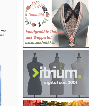
a von
ner