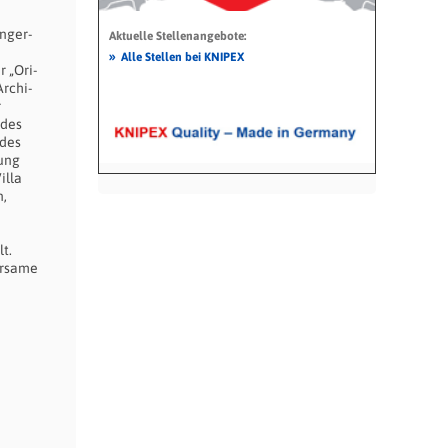
nger­
Aktuelle Stellenangebote:
»
Alle Stellen bei KNIPEX
 „Ori­
Archi­
r
udes
 des
ung
illa
n,
t.
arsame