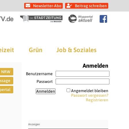
Newsletter-Abo
Beitrag schreiben
eizeit
Grün
Job & Soziales
Anmelden
NRW
Benutzername
issage
Passwort
ertal
Angemeldet bleiben
Passwort vergessen?
Registrieren