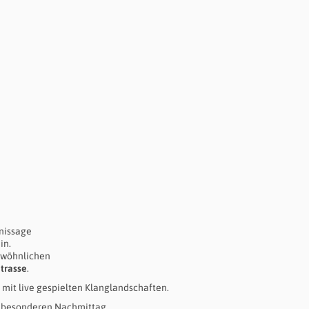
rnissage
in.
gewöhnlichen
trasse
.
 mit live gespielten Klanglandschaften.
n besonderen Nachmittag.