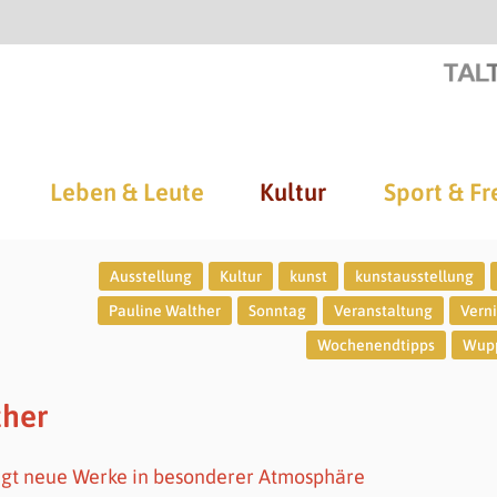
Leben & Leute
Kultur
Sport & Fr
Ausstellung
Kultur
kunst
kunstausstellung
Pauline Walther
Sonntag
Veranstaltung
Vern
Wochenendtipps
Wupp
ther
igt neue Werke in besonderer Atmosphäre