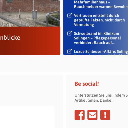
Mehrfamilienhaus –
Rauchmelder warnen Bewohn
Vertrauen entsteht durch
geprüfte Fakten, nicht durch
Vermutung
Schwelbrand im Klinikum
nblicke
Solingen – Pflegepersonal
verhindert Rauch auf...
Luxus-Schleuser-Affäre: Soling
Beigeordneter Jan Welzel blei
im Dienst
Be social!
Unterstützen Sie uns, indem S
Artikel teilen. Danke!