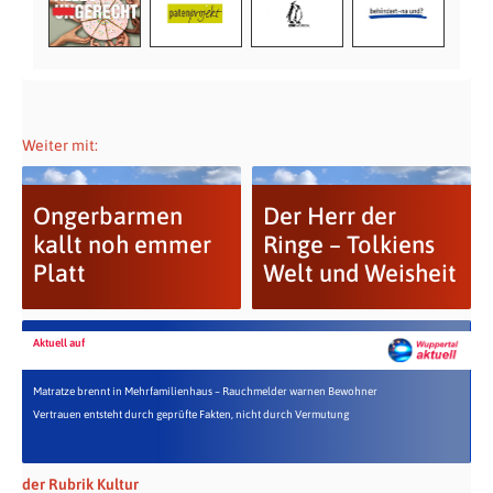
Weiter mit:
Ongerbarmen
Der Herr der
kallt noh emmer
Ringe – Tolkiens
Platt
Welt und Weisheit
Aktuell auf
Matratze brennt in Mehrfamilienhaus – Rauchmelder warnen Bewohner
Vertrauen entsteht durch geprüfte Fakten, nicht durch Vermutung
der Rubrik Kultur