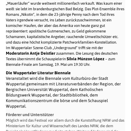
„Mauerläufer“ wurde weltweit millionenfach verkauft. Was kaum einer
weiß: sie lebt im brandenburgischen Bad Belzig. Das Plot-Ensemble ihres
Romans „Nikotin“, in dem die 23-jährige Penny nach dem Tod ihres
Vaters irgendwie versucht, ins Leben zurückzuschwimmen, ist ein
komischer Haufen, der aber das Amerika von heute ganz gut
repräsentiert: apolitische Gutmenschen, zu Geld gekommene
Schamanen, kapitalistische Angeber, rauchende Umweltschützer etc.
und dazu eine höchst komplizierte Patchworkfamilien-Konstellation.
Im Wuppertaler Szene-Club „Underground“ trifft sie mit der
Moderatorin Antje Deistler
zusammen. Die Lesung des deutschen
Silvia Múnzon López
Textes übernimmt die Schauspielerin
– zum
Biennale-Finale am Samstag, 19. Mai um 19:30 Uhr.
Die Wuppertaler Literatur Biennale
Veranstaltet wird die Biennale vom Kulturbüro der Stadt
Wuppertal gemeinsam mit Literaturverbänden der Region, der
Bergischen Universität Wuppertal, dem Katholischen
Bildungswerk Wuppertal, der Stadtbibliothek, dem
Kommunikationszentrum die börse und dem Schauspiel
Wuppertal.
Förderer und Unterstützer
Möglich wird das Festival vor allem durch die Kunststiftung NRW und das
Ministerium für Kultur und Wissenschaft des Landes NRW, die dem