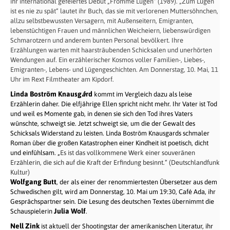
ihr international gefeiertes Debüt „Fromme Lügen“ (1989). „Zum Lügen
ist es nie zu spät“ lautet ihr Buch, das sie mit verlorenen Muttersöhnchen,
allzu selbstbewussten Versagern, mit Außenseitern, Emigranten,
lebenstüchtigen Frauen und männlichen Weicheiern, liebenswürdigen
Schmarotzern und anderem bunten Personal bevölkert. Ihre
Erzählungen warten mit haarsträubenden Schicksalen und unerhörten
Wendungen auf. Ein erzählerischer Kosmos voller Familien-, Liebes-,
Emigranten-, Lebens- und Lügengeschichten. Am Donnerstag, 10. Mai, 11
Uhr im Rext Filmtheater am Kipdorf.
Linda Boström
Knausg
å
rd
kommt im Vergleich dazu als leise
Erzählerin daher. Die elfjährige Ellen spricht nicht mehr. Ihr Vater ist Tod
und weil es Momente gab, in denen sie sich den Tod ihres Vaters
wünschte, schweigt sie. Jetzt schweigt sie, um die der Gewalt des
Schicksals Widerstand zu leisten. Linda Boström Knausgards schmaler
Roman über die großen Katastrophen einer Kindheit ist poetisch, dicht
und einfühlsam. „
Es ist das vollkommene Werk einer souveränen
Erzählerin, die sich auf die Kraft der Erfindung besinnt.“ (Deutschlandfunk
Kultur)
Wolfgang Butt
, der als einer der renommiertesten Übersetzer aus dem
Schwedischen gilt, wird am Donnerstag, 10. Mai um 19:30, Café Ada, ihr
Gesprächspartner sein. Die Lesung des deutschen Textes übernimmt die
Julia Wolf
Schauspielerin
.
Nell Zink
ist aktuell der Shootingstar der amerikanischen Literatur, ihr