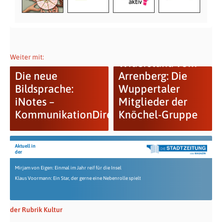
Weiter mit:
Widerstand vom
Die neue
Arrenberg: Die
Bildsprache:
Wuppertaler
iNotes –
Mitglieder der
KommunikationDirekt!
Knöchel-Gruppe
Aktuell in
der
Mirjam von Eigen: Einmal im Jahr reif für die Insel
Klaus Voormann: Ein Star, der gerne eine Nebenrolle spielt
der Rubrik Kultur