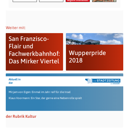
Weiter mit:
San Franzisco-
Flair und
Wupperpride
Fachwerkbahnhof:
2018
Das Mirker Viertel
Aktuell in
der
Mirjam von Eigen: Einmal im Jahr reif für die Insel
Klaus Voormann: Ein Star, der gerne eine Nebenrolle spielt
der Rubrik Kultur