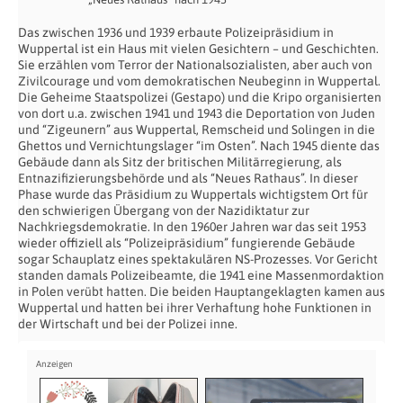
Das zwischen 1936 und 1939 erbaute Polizeipräsidium in
Wuppertal ist ein Haus mit vielen Gesichtern – und Geschichten.
Sie erzählen vom Terror der Nationalsozialisten, aber auch von
Zivilcourage und vom demokratischen Neubeginn in Wuppertal.
Die Geheime Staatspolizei (Gestapo) und die Kripo organisierten
von dort u.a. zwischen 1941 und 1943 die Deportation von Juden
und “Zigeunern” aus Wuppertal, Remscheid und Solingen in die
Ghettos und Vernichtungslager “im Osten”. Nach 1945 diente das
Gebäude dann als Sitz der britischen Militärregierung, als
Entnazifizierungsbehörde und als “Neues Rathaus”. In dieser
Phase wurde das Präsidium zu Wuppertals wichtigstem Ort für
den schwierigen Übergang von der Nazidiktatur zur
Nachkriegsdemokratie. In den 1960er Jahren war das seit 1953
wieder offiziell als “Polizeipräsidium” fungierende Gebäude
sogar Schauplatz eines spektakulären NS-Prozesses. Vor Gericht
standen damals Polizeibeamte, die 1941 eine Massenmordaktion
in Polen verübt hatten. Die beiden Hauptangeklagten kamen aus
Wuppertal und hatten bei ihrer Verhaftung hohe Funktionen in
der Wirtschaft und bei der Polizei inne.