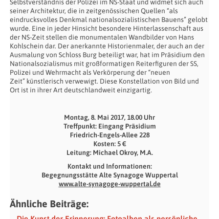
Selbstverständnis der Polizei im NS-Staat und widmet sich auch
seiner Architektur, die in zeitgenössischen Quellen “als
eindrucksvolles Denkmal nationalsozialistischen Bauens” gelobt
wurde. Eine in jeder Hinsicht besondere Hinterlassenschaft aus
der NS-Zeit stellen die monumentalen Wandbilder von Hans
Kohlschein dar. Der anerkannte Historienmaler, der auch an der
Ausmalung von Schloss Burg beteiligt war, hat im Präsidium den
Nationalsozialismus mit großformatigen Reiterfiguren der SS,
Polizei und Wehrmacht als Verkörperung der “neuen
Zeit” künstlerisch verwewigt. Diese Konstellation von Bild und
Ort ist in ihrer Art deutschlandweit einzigartig.
Montag, 8. Mai 2017, 18.00 Uhr
Treffpunkt: Eingang Präsidium
Friedrich-Engels-Allee 228
Kosten: 5 €
Leitung: Michael Okroy, M.A.
Kontakt und Informationen:
Begegnungsstätte Alte Synagoge Wuppertal
www.alte-synagoge-wuppertal.de
Ähnliche Beiträge:
Die Kunst der Erinnerung: Fotoalben als persönliche