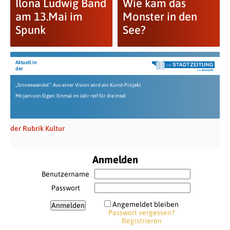
Ilona Ludwig Band
Wie kam das
am 13.Mai im
Monster in den
Spunk
See?
Aktuell in
der
„Sinneswandel“: Aus einer Vision wird ein Kunst-Projekt
Mirjam von Eigen: Einmal im Jahr reif für die Insel
der Rubrik Kultur
Anmelden
Benutzername
Passwort
Angemeldet bleiben
Passwort vergessen?
Registrieren