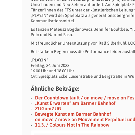
Umschauen und Neu-Sehen auffordert. Am Spielplatz Ec
Tänzer*innen des FTS unter der künstlerischen Leitung
„PLAY.IN“ wird der Spielplatz als generationsübergreife
Kommunikationsmittel.
Es tanzen Mateusz Bogdanowicz, Jennifer Boultbee, Yi 
Polo und Narumi Saso.
Mit freundlicher Unterstützung von Ralf Silberkuhl, LO
Bei starkem Regen muss die Performance leider ausfal
„PLAY.IN“
Freitag, 24. Juni 2022
16.00 Uhr und 18.00 Uhr
Ort: Spielplatz Ecke Luisenstraße und Bergstraße in Wu
Ähnliche Beiträge:
Der Countdown läuft / on move / move on Festi
„Kunst Erwarten“ am Barmer Bahnhof
ZUGumZUG
Bewegte Kunst am Barmer Bahnhof
on move / move on Mouvement Perpétuel un
11.3. / Colours Not In The Rainbow