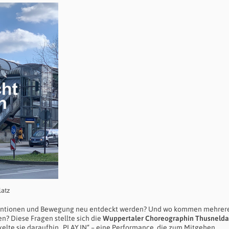
latz
rventionen und Bewegung neu entdeckt werden? Und wo kommen mehrer
? Diese Fragen stellte sich die
Wuppertaler Choreographin Thusnelda
elte sie daraufhin „PLAY.IN“ – eine Performance, die zum Mitgehen,