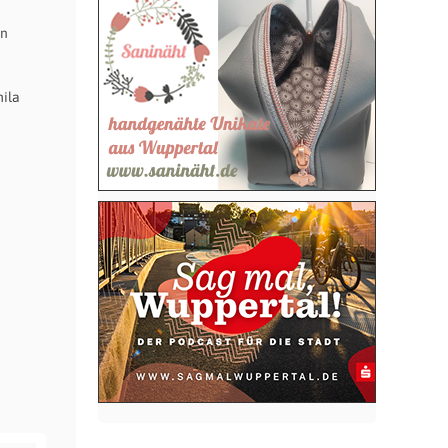
In
mila