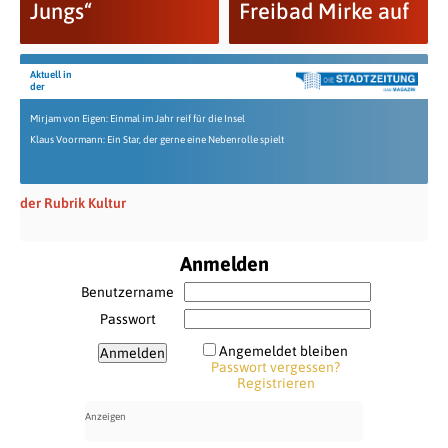
Jungs“
Freibad Mirke auf
Aktuell in
der
Mirjam von Eigen: Einmal im Jahr reif für die Insel
Klaus Voormann: Ein Star, der gerne eine Nebenrolle spielt
der Rubrik Kultur
Anmelden
Benutzername
Passwort
Angemeldet bleiben
Passwort vergessen?
Registrieren