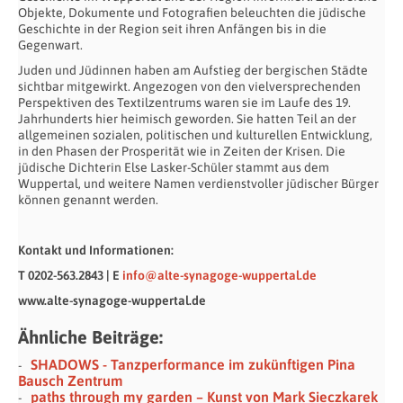
Objekte, Dokumente und Fotografien beleuchten die jüdische
Geschichte in der Region seit ihren Anfängen bis in die
Gegenwart.
Juden und Jüdinnen haben am Aufstieg der bergischen Städte
sichtbar mitgewirkt. Angezogen von den vielversprechenden
Perspektiven des Textilzentrums waren sie im Laufe des 19.
Jahrhunderts hier heimisch geworden. Sie hatten Teil an der
allgemeinen sozialen, politischen und kulturellen Entwicklung,
in den Phasen der Prosperität wie in Zeiten der Krisen. Die
jüdische Dichterin Else Lasker-Schüler stammt aus dem
Wuppertal, und weitere Namen verdienstvoller jüdischer Bürger
können genannt werden.
Kontakt und Informationen:
T 0202-563.2843 | E
info@alte-synagoge-wuppertal.de
www.alte-synagoge-wuppertal.de
Ähnliche Beiträge:
SHADOWS - Tanzperformance im zukünftigen Pina
Bausch Zentrum
paths through my garden – Kunst von Mark Sieczkarek