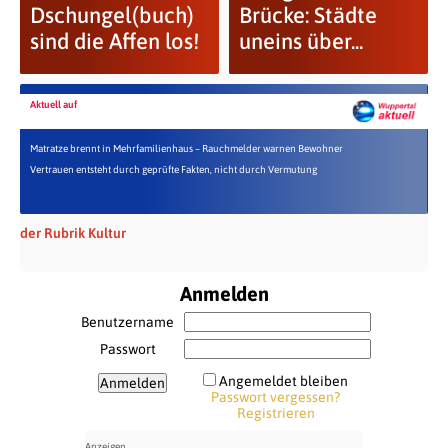
Dschungel(buch)
Brücke: Städte
sind die Affen los!
uneins über...
Aktuell auf
Matratze brennt in Mehrfamilienhaus – Rauchmelder warnen Bewohner
Vertrauen entsteht durch geprüfte Fakten, nicht durch Vermutung
der Rubrik Kultur
Anmelden
Benutzername
Passwort
Angemeldet bleiben
Passwort vergessen?
Registrieren