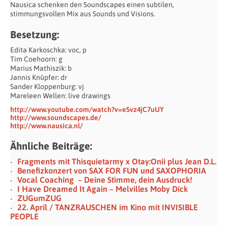
Nausica schenken den Soundscapes einen subtilen,
stimmungsvollen Mix aus Sounds und Visions.
Besetzung:
Edita Karkoschka: voc, p
Tim Coehoorn: g
Marius Mathiszik: b
Jannis Knüpfer: dr
Sander Kloppenburg: vj
Mareleen Wellen: live drawings
http://www.youtube.com/watch?v=eSvz4jC7uUY
http://www.soundscapes.de/
http://www.nausica.nl/
Ähnliche Beiträge:
Fragments mit Thisquietarmy x Otay:Onii plus Jean D.L.
Benefizkonzert von SAX FOR FUN und SAXOPHORIA
Vocal Coaching – Deine Stimme, dein Ausdruck!
I Have Dreamed It Again – Melvilles Moby Dick
ZUGumZUG
22. April / TANZRAUSCHEN im Kino mit INVISIBLE
PEOPLE