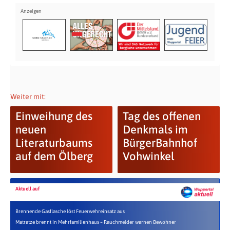
Weiter mit:
Einweihung des
Tag des offenen
neuen
Denkmals im
Literaturbaums
BürgerBahnhof
auf dem Ölberg
Vohwinkel
Aktuell auf
Brennende Gasflasche löst Feuerwehreinsatz aus
Matratze brennt in Mehrfamilienhaus – Rauchmelder warnen Bewohner