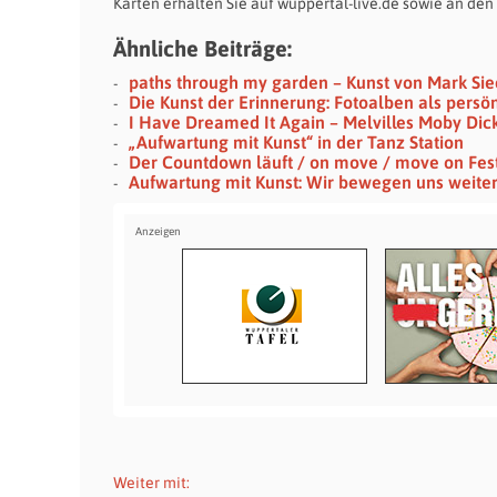
Karten erhalten Sie auf wuppertal-live.de sowie an de
Ähnliche Beiträge:
paths through my garden – Kunst von Mark Si
Die Kunst der Erinnerung: Fotoalben als persö
I Have Dreamed It Again – Melvilles Moby Dic
„Aufwartung mit Kunst“ in der Tanz Station
Der Countdown läuft / on move / move on Festi
Aufwartung mit Kunst: Wir bewegen uns weite
Weiter mit: