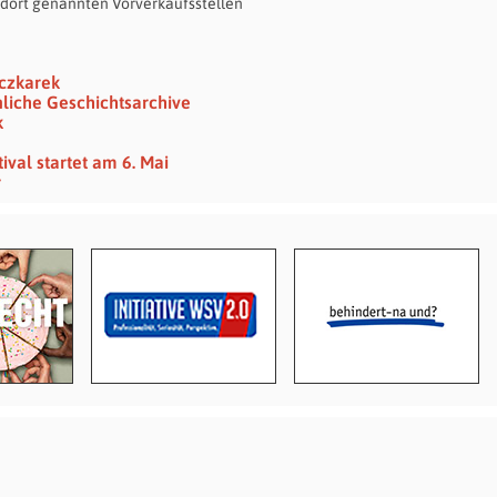
n dort genannten Vorverkaufsstellen
eczkarek
nliche Geschichtsarchive
k
val startet am 6. Mai
r