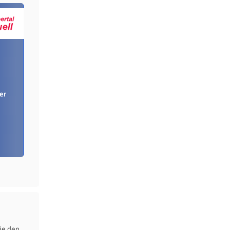
er
ie den