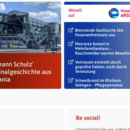
Aktuell
auf
Brennende Gasflasche löst
Feuerwehreinsatz aus
Matratze brennt in
Mehrfamilienhaus –
Rauchmelder warnen Bewohn
Vertrauen entsteht durch
ann Schulz’
geprüfte Fakten, nicht durch
inalgeschichte aus
Vermutung
ania
Schwelbrand im Klinikum
Solingen – Pflegepersonal
verhindert Rauch auf...
Be social!
Unterstützen Sie uns, indem S