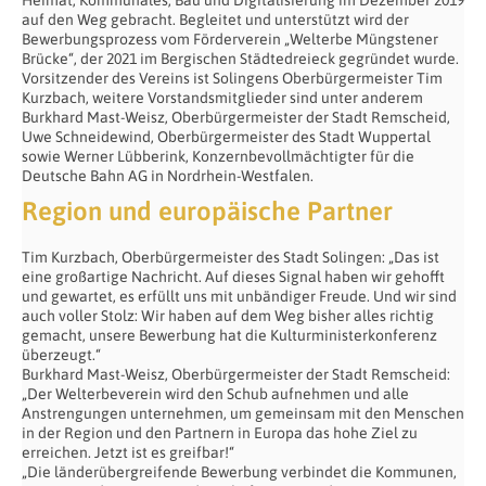
auf den Weg gebracht. Begleitet und unterstützt wird der
Bewerbungsprozess vom Förderverein „Welterbe Müngstener
Brücke“, der 2021 im Bergischen Städtedreieck gegründet wurde.
Vorsitzender des Vereins ist Solingens Oberbürgermeister Tim
Kurzbach, weitere Vorstandsmitglieder sind unter anderem
Burkhard Mast-Weisz, Oberbürgermeister der Stadt Remscheid,
Uwe Schneidewind, Oberbürgermeister des Stadt Wuppertal
sowie Werner Lübberink, Konzernbevollmächtigter für die
Deutsche Bahn AG in Nordrhein-Westfalen.
Region und europäische Partner
Tim Kurzbach, Oberbürgermeister des Stadt Solingen: „Das ist
eine großartige Nachricht. Auf dieses Signal haben wir gehofft
und gewartet, es erfüllt uns mit unbändiger Freude. Und wir sind
auch voller Stolz: Wir haben auf dem Weg bisher alles richtig
gemacht, unsere Bewerbung hat die Kulturministerkonferenz
überzeugt.“
Burkhard Mast-Weisz, Oberbürgermeister der Stadt Remscheid:
„Der Welterbeverein wird den Schub aufnehmen und alle
Anstrengungen unternehmen, um gemeinsam mit den Menschen
in der Region und den Partnern in Europa das hohe Ziel zu
erreichen. Jetzt ist es greifbar!“
„Die länderübergreifende Bewerbung verbindet die Kommunen,