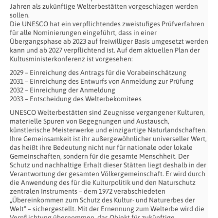
Jahren als zukünftige Welterbestätten vorgeschlagen werden
sollen.
Die UNESCO hat ein verpflichtendes zweistufiges Prüfverfahren
für alle Nominierungen eingeführt, dass in einer
Übergangsphase ab 2023 auf freiwilliger Basis umgesetzt werden
kann und ab 2027 verpflichtend ist. Auf dem aktuellen Plan der
Kultusministerkonferenz ist vorgesehen:
2029 – Einreichung des Antrags für die Vorabeinschätzung
2031 – Einreichung des Entwurfs von Anmeldung zur Prüfung
2032 – Einreichung der Anmeldung
2033 – Entscheidung des Welterbekomitees
UNESCO Welterbestätten sind Zeugnisse vergangener Kulturen,
materielle Spuren von Begegnungen und Austausch,
künstlerische Meisterwerke und einzigartige Naturlandschaften.
Ihre Gemeinsamkeit ist ihr außergewöhnlicher universeller Wert,
das heißt ihre Bedeutung nicht nur für nationale oder lokale
Gemeinschaften, sondern für die gesamte Menschheit. Der
Schutz und nachhaltige Erhalt dieser Stätten liegt deshalb in der
Verantwortung der gesamten Völkergemeinschaft. Er wird durch
die Anwendung des für die Kulturpolitik und den Naturschutz
zentralen Instruments – dem 1972 verabschiedeten
„Übereinkommen zum Schutz des Kultur- und Naturerbes der
Welt“ – sichergestellt. Mit der Ernennung zum Welterbe wird die
Verpflichtung übernommen, das Objekt für zukünftige