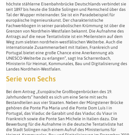
höchste stählerne Eisenbahnbrücke Deutschlands verbindet sie
seit 1897 bis heute die Städte Solingen und Remscheid über das
Tal der Wupper miteinander. Sie ist ein Paradebeispiel für
europäische Ingenieurskunst. Der charakteristische
Fachwerkbogen in seiner parabolischen Krümmung ist über die
Grenzen von Nordrhein-Westfalen bekannt. Die Aufnahme des
Antrags auf die neue Tentativliste ist ein Meilenstein auf dem
Weg zum siebten nordrhein-westfälischen Welterbe. Auch die
internationale Zusammenarbeit mit Italien, Frankreich und
Portugal bietet eine große Chance eine Anerkennung als
UNESCO-Welterbe zu erlangen“, sagt Ina Scharrenbach,
Ministerin für Heimat, Kommunales, Bau und Digitalisierung des
Landes Nordrhein-Westfalen.
Serie von Sechs
Bei dem Antrag „Europäische Großbogenbrücken des 19.
Jahrhunderts“ handelt es sich um eine Serie mit sechs
Bestandteilen aus vier Staaten. Neben der Müngstener Brücke
gehören die Ponte Pia Maria und die Ponte Dom Luís I in
Portugal, das Viaduc de Garabit und das Viaduc du Viaur in
Frankreich sowie die Ponte San Michele in Italien dazu. Die
Bewerbung für die Aufnahme in die deutsche Tentativliste hat
die Stadt Solingen nach einem Aufruf des Ministeriums für
Heimat, Kommunales, Bau und Digitalisierung im Dezember 2019