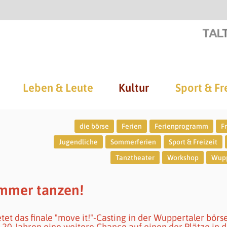
Leben & Leute
Kultur
Sport & Fr
die börse
Ferien
Ferienprogramm
Fr
Jugendliche
Sommerferien
Sport & Freizeit
Tanztheater
Workshop
Wupp
ommer tanzen!
tet das finale "move it!"-Casting in der Wuppertaler börs
 20 Jahren eine weitere Chance auf einen der Plätze in 