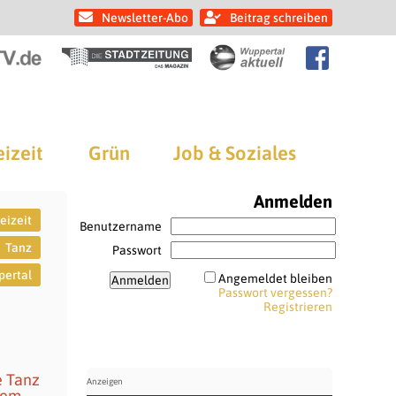
Newsletter-Abo
Beitrag schreiben
eizeit
Grün
Job & Soziales
Anmelden
eizeit
Benutzername
Tanz
Passwort
ertal
Angemeldet bleiben
Passwort vergessen?
Registrieren
e Tanz
dem