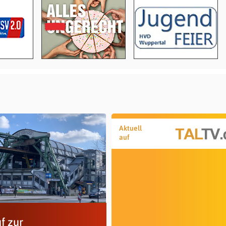
Aktuell
auf
f zur