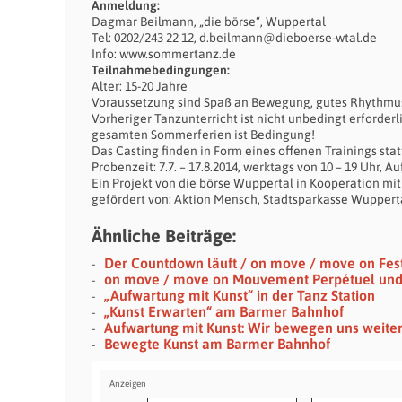
Anmeldung:
Dagmar Beilmann, „die börse“, Wuppertal
Tel: 0202/243 22 12, d.beilmann@dieboerse-wtal.de
Info: www.sommertanz.de
Teilnahmebedingungen:
Alter: 15-20 Jahre
Voraussetzung sind Spaß an Bewegung, gutes Rhythmus
Vorheriger Tanzunterricht ist nicht unbedingt erforder
gesamten Sommerferien ist Bedingung!
Das Casting finden in Form eines offenen Trainings sta
Probenzeit: 7.7. – 17.8.2014, werktags von 10 – 19 Uhr, A
Ein Projekt von die börse Wuppertal in Kooperation mi
gefördert von: Aktion Mensch, Stadtsparkasse Wupperta
Ähnliche Beiträge:
Der Countdown läuft / on move / move on Festi
on move / move on Mouvement Perpétuel un
„Aufwartung mit Kunst“ in der Tanz Station
„Kunst Erwarten“ am Barmer Bahnhof
Aufwartung mit Kunst: Wir bewegen uns weite
Bewegte Kunst am Barmer Bahnhof