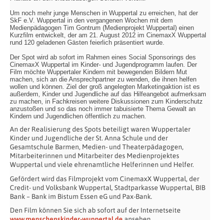
Um noch mehr junge Menschen in Wuppertal zu erreichen, hat der
SkF e.V. Wuppertal in den vergangenen Wochen mit dem
Medienpädagogen Tim Gontrum (Medienprojekt Wuppertal) einen
Kurzfilm entwickelt, der am 21. August 2012 im CinemaxX Wuppertal
rund 120 geladenen Gästen feierlich präsentiert wurde.
Der Spot wird ab sofort im Rahmen eines Social Sponsorings des
CinemaxX Wuppertal im Kinder- und Jugendprogramm laufen. Der
Film möchte Wuppertaler Kindern mit bewegenden Bildern Mut
machen, sich an die Ansprechpartner zu wenden, die ihnen helfen
wollen und können. Ziel der groß angelegten Marketingaktion ist es
außerdem, Kinder und Jugendliche auf das Hilfeangebot aufmerksam
zu machen, in Fachkreisen weitere Diskussionen zum Kinderschutz
anzustoßen und so das noch immer tabuisierte Thema Gewalt an
Kindern und Jugendlichen öffentlich zu machen.
An der Realisierung des Spots beteiligt waren Wuppertaler
Kinder und Jugendliche der St. Anna Schule und der
Gesamtschule Barmen, Medien- und Theaterpädagogen,
Mitarbeiterinnen und Mitarbeiter des Medienprojektes
Wuppertal und viele ehrenamtliche Helferinnen und Helfer.
Gefördert wird das Filmprojekt vom CinemaxX Wuppertal, der
Credit- und Volksbank Wuppertal, Stadtparkasse Wuppertal, BIB
Bank – Bank im Bistum Essen eG und Pax-Bank.
Den Film können Sie sich ab sofort auf der Internetseite
www.menschenskinder-wuppertal.de
ansehen.