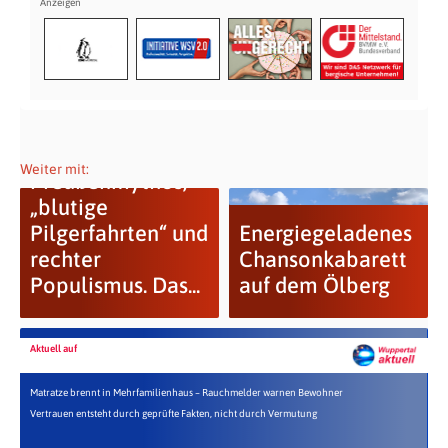
Weiter mit:
Preußenmythos,
„blutige
Pilgerfahrten“ und
Energiegeladenes
rechter
Chansonkabarett
Populismus. Das...
auf dem Ölberg
Aktuell auf
Matratze brennt in Mehrfamilienhaus – Rauchmelder warnen Bewohner
Vertrauen entsteht durch geprüfte Fakten, nicht durch Vermutung