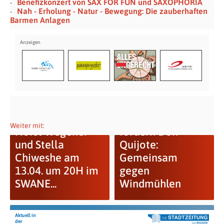
Benefizkonzert von SAX FOR FUN und SAXOPHORIA
Nah - Erholung - Natur - Bewegung: Die zauberhaften
Barmen Anlagen
Regionale
Doppelkonzert:
Unternehmer
Weiter mit:
Horst Wegener
fördern Don
und Stella
Quijote:
Chiweshe am
Gemeinsam
13.04. um 20H im
gegen
SWANE...
Windmühlen
Aktuell in
der