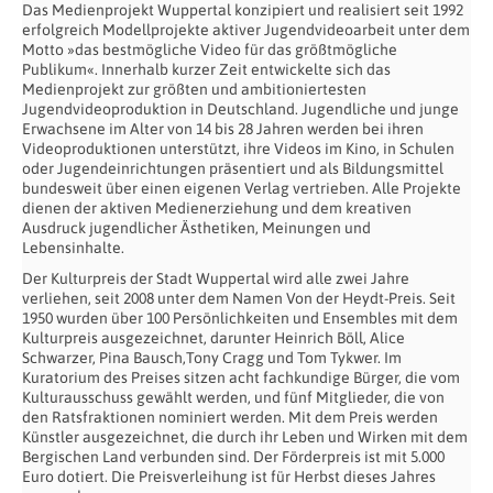
Das Medienprojekt Wuppertal konzipiert und realisiert seit 1992
erfolgreich Modellprojekte aktiver Jugendvideoarbeit unter dem
Motto »das bestmögliche Video für das größtmögliche
Publikum«. Innerhalb kurzer Zeit entwickelte sich das
Medienprojekt zur größten und ambitioniertesten
Jugendvideoproduktion in Deutschland. Jugendliche und junge
Erwachsene im Alter von 14 bis 28 Jahren werden bei ihren
Videoproduktionen unterstützt, ihre Videos im Kino, in Schulen
oder Jugendeinrichtungen präsentiert und als Bildungsmittel
bundesweit über einen eigenen Verlag vertrieben. Alle Projekte
dienen der aktiven Medienerziehung und dem kreativen
Ausdruck jugendlicher Ästhetiken, Meinungen und
Lebensinhalte.
Der Kulturpreis der Stadt Wuppertal wird alle zwei Jahre
verliehen, seit 2008 unter dem Namen Von der Heydt-Preis. Seit
1950 wurden über 100 Persönlichkeiten und Ensembles mit dem
Kulturpreis ausgezeichnet, darunter Heinrich Böll, Alice
Schwarzer, Pina Bausch,Tony Cragg und Tom Tykwer. Im
Kuratorium des Preises sitzen acht fachkundige Bürger, die vom
Kulturausschuss gewählt werden, und fünf Mitglieder, die von
den Ratsfraktionen nominiert werden. Mit dem Preis werden
Künstler ausgezeichnet, die durch ihr Leben und Wirken mit dem
Bergischen Land verbunden sind. Der Förderpreis ist mit 5.000
Euro dotiert. Die Preisverleihung ist für Herbst dieses Jahres