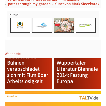
paths through my garden – Kunst von Mark Sieczkarek
Weiter mit:
Ensemble der
Bühnen
Wuppertaler
verabschiedet
Literatur Biennale
sich mit Film über
2014: Festung
Arbeitslosigkeit
Europa
Aktuell auf