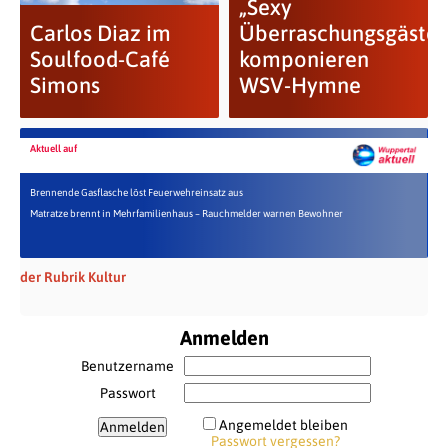
„Sexy
Carlos Diaz im
Überraschungsgäste“
Soulfood-Café
komponieren
Simons
WSV-Hymne
Aktuell auf
Brennende Gasflasche löst Feuerwehreinsatz aus
Matratze brennt in Mehrfamilienhaus – Rauchmelder warnen Bewohner
der Rubrik Kultur
Anmelden
Benutzername
Passwort
Angemeldet bleiben
Passwort vergessen?