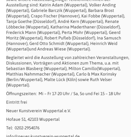
Ausstellung sind: Katrin Adam (Wuppertal), Volker Anding
(Wuppertal), Gabriele Barczik (Wuppertal), Barbara Brost
(Wuppertal), Crapo Fischer (Hannover), Kai Fobbe (Wuppertal),
Tanja Goethe (Düsseldorf), André Kern (Wuppertal), Renate
Löbbecke (Wuppertal), Katharina Maderthaner (Düsseldorf),
Frederick Mann (Wuppertal), Perta Mohr (Wuppertal), Geerd
Moritz (Wuppertal), Robert Pufleb (Düsseldorf), Ina Samusch
(Hannover), Gerd Otto Schmidt (Wuppertal), Heinrich Weid
(Wuppertal)und Andreas Wiese (Wuppertal).
Begleitet wird die Ausstellung von zahlreichen Veranstaltungen,
Diskussionen, Vorträgen und Aktionen zum Thema, u.a. mit
Sebastian Blasberg (Wuppertal), Milton Camillo(Wuppertal),
Matthias Nahmmacher (Wuppertal), Carlo & Max Korinsky
(Berlin/Wuppertal), Malte Lück (Köln) sowie Ruth Velser
(Wuppertal).
Öffnungszeiten: Mi – Fr 17-20 Uhr / Sa, So und Fei 15 – 18 Uhr
Eintritt frei
Neuer Kunstverein Wuppertal e.V.
Hofaue 51, 42103 Wuppertal
Tel: 0202-2954076
info@neuer-kunstverein-wuppertal.de