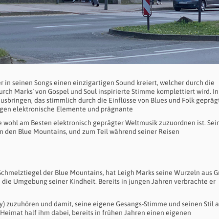
r in seinen Songs einen einzigartigen Sound kreiert, welcher durch die
urch Marks´ von Gospel und Soul inspirierte Stimme komplettiert wird. In
bringen, das stimmlich durch die Einflüsse von Blues und Folk geprägt 
ngen elektronische Elemente und prägnante
ie wohl am Besten elektronisch geprägter Weltmusik zuzuordnen ist. Sei
 in den Blue Mountains, und zum Teil während seiner Reisen
Schmelztiegel der Blue Mountains, hat Leigh Marks seine Wurzeln aus 
e die Umgebung seiner Kindheit. Bereits in jungen Jahren verbrachte er
y) zuzuhören und damit, seine eigene Gesangs-Stimme und seinen Stil a
 Heimat half ihm dabei, bereits in frühen Jahren einen eigenen