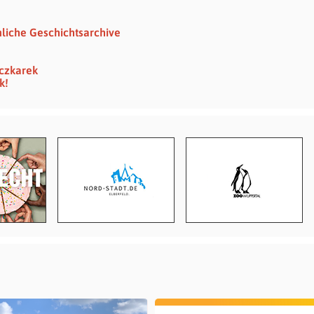
nliche Geschichtsarchive
eczkarek
k!