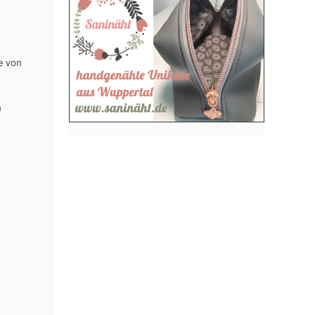
e von
n