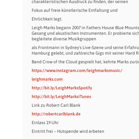
charakteristischen Ausdruck zu finden, der seinen
Fokus auf freie künstlerische Entfaltung und
Ehrlichkeit legt.
Leigh Marks begann 2007 in Fathers House Blue Mounta
Gesang und akustischen Instrumenten. Er probierte sich
begleitete diverse Musikgruppen
als Frontmann in Sydney´s Live-Szene und seine Erfahr
Hamburg gelebt, und zahlreiche Gigs mit seiner Hard 
Band Crow of the Cloud gespielt hat, kehrte Marks zurüc
https://www.instagram.com/leighmarksmusic/
leighmarks.com
http://bit.ly/LeighMarksSpotify
http://bit.ly/LeighMarksiTunes
Link zu Robert Carl Blank
http://robertcarlblank.de
Einlass 19 Uhr
Eintritt frei – Hutspende wird erbeten