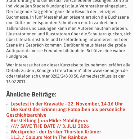
Stadtführung und der Besuch verschiedener Lesungen. Zeit zur
individuellen Stadterkundung ist laut Veranstalter eingeplant.
Der folgende Tag gehört ganz dem Besuch der Leipziger
Buchmesse. In fünf Messehallen präsentiert sich die Buchszene
und lädt zum entspannten Schmökern ein. In zahlreichen
Talkrunden und Lesungen kann man Autoren hautnah erleben,
Illustratorinnen und Illustratoren über die Schultern gucken, sich
über Literaturinstitute und Leseförderung informieren, mit der
Szene ins Gespräch kommen. Darüber hinaus bietet die große
Antiquariatsmesse Freunden bibliophiler Schätze eine wahre
Fundgrube.
Wer Interesse hat an dieser Kurzreise teilzunehmen, erfährt alle
Details zu den „Köndgen LiteraTouren“ über www.koendgen.de
oder telefonisch unter 0202/248 00 50. Anmeldeschluss ist der
16.02.2011.
Ähnliche Beiträge:
Lesefest in der Krawatte - 22. November, 14-16 Uhr
Die Kunst der Erinnerung: Fotoalben als persönliche
Geschichtsarchive
Ausstellung | >>>Mirke Mobility>>>
//// SAVE THE DATE // 3. JULI 2026
Werkprobe - der Lyriker Thorsten Krämer
11.3. / Colours Not In The Rainbow