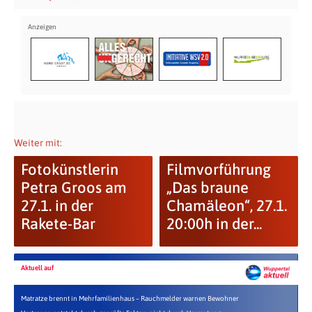
Weiter mit:
Fotokünstlerin
Filmvorführung
Petra Groos am
„Das braune
27.1. in der
Chamäleon“, 27.1.
Rakete-Bar
20:00h in der...
Aktuell auf
Matratze brennt in Mehrfamilienhaus – Rauchmelder warnen Bewohner