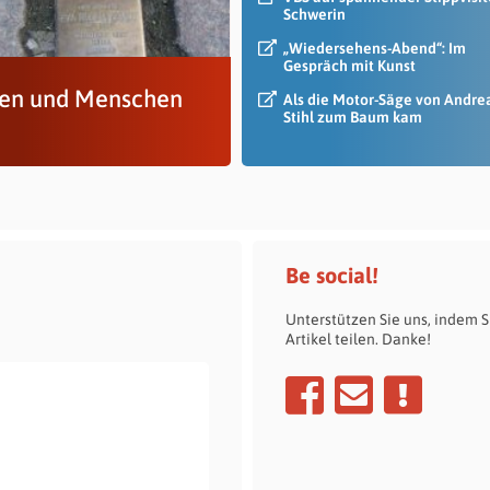
Schwerin
„Wiedersehens-Abend“: Im
Gespräch mit Kunst
n und Menschen
Als die Motor-Säge von Andre
Stihl zum Baum kam
Be social!
Unterstützen Sie uns, indem S
Artikel teilen. Danke!