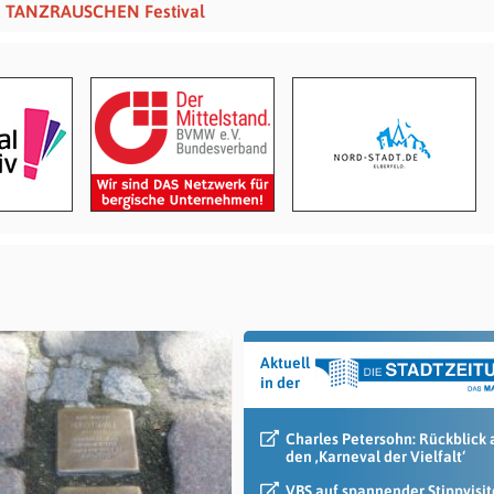
d TANZRAUSCHEN Festival
Aktuell
in der
Charles Petersohn: Rückblick 
den ‚Karneval der Vielfalt‘
VBS auf spannender Stippvisit