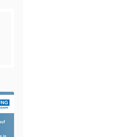
auf
e in