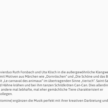
avierduo Ruth Forsbach und Uta Klisch in die außergewöhnliche Klangwe
 mit Motiven aus Märchen wie „Dornröschen“ und „Die Schöne und das Bi
it „Le carnaval des animaux“ im übertragenden Sinne „tierisch“. Saint-S
nd Hähne krähen und bei ihm tanzen Schildkröten Can-Can. Dies allerdi
nd andere mal lebhafte, mal eher gemächliche Tiere charakterisiert er
Kollegen.
tomine) ergänzen die Musik perfekt mit ihrer kreativen Darbietung und