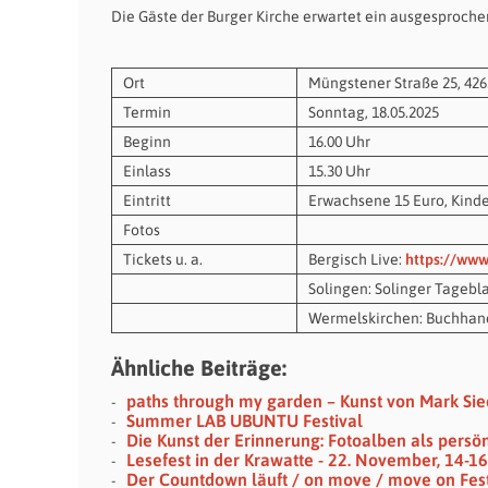
Die Gäste der Burger Kirche erwartet ein ausgesproch
Ort
Müngstener Straße 25, 426
Termin
Sonntag, 18.05.2025
Beginn
16.00 Uhr
Einlass
15.30 Uhr
Eintritt
Erwachsene 15 Euro, Kinder
Fotos
Tickets u. a.
Bergisch Live:
https://www
Solingen: Solinger Tagebla
Wermelskirchen: Buchhan
Ähnliche Beiträge:
paths through my garden – Kunst von Mark Si
Summer LAB UBUNTU Festival
Die Kunst der Erinnerung: Fotoalben als persö
Lesefest in der Krawatte - 22. November, 14-1
Der Countdown läuft / on move / move on Festi