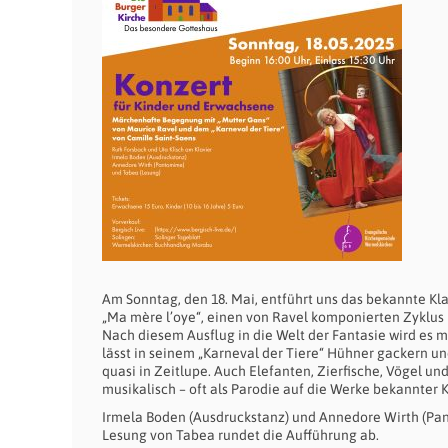
Am Sonntag, den 18. Mai, entführt uns das bekannte Kl
„Ma mère l’oye“, einen von Ravel komponierten Zyklus
Nach diesem Ausflug in die Welt der Fantasie wird es m
lässt in seinem „Karneval der Tiere“ Hühner gackern u
quasi in Zeitlupe. Auch Elefanten, Zierfische, Vögel u
musikalisch – oft als Parodie auf die Werke bekannter 
Irmela Boden (Ausdruckstanz) und Annedore Wirth (Pan
Lesung von Tabea rundet die Aufführung ab.