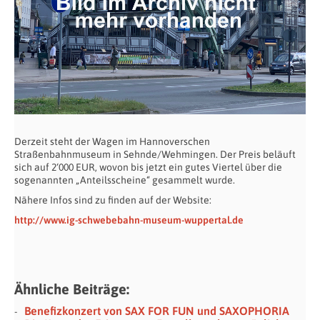
Derzeit steht der Wagen im Hannoverschen
Straßenbahnmuseum in Sehnde/Wehmingen. Der Preis beläuft
sich auf 2‘000 EUR, wovon bis jetzt ein gutes Viertel über die
sogenannten „Anteilsscheine“ gesammelt wurde.
Nähere Infos sind zu finden auf der Website:
http://www.ig-schwebebahn-museum-wuppertal.de
Ähnliche Beiträge:
Benefizkonzert von SAX FOR FUN und SAXOPHORIA