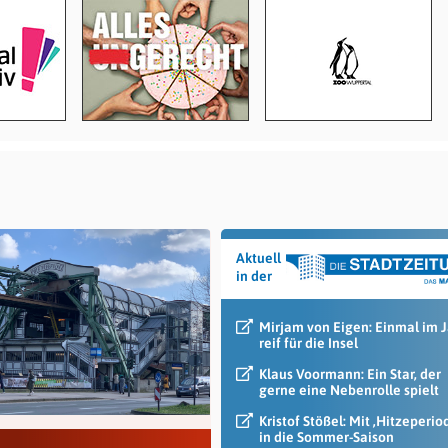
Aktuell
in der
Mirjam von Eigen: Einmal im 
reif für die Insel
Klaus Voormann: Ein Star, der
gerne eine Nebenrolle spielt
Kristof Stößel: Mit ‚Hitzeperio
in die Sommer-Saison