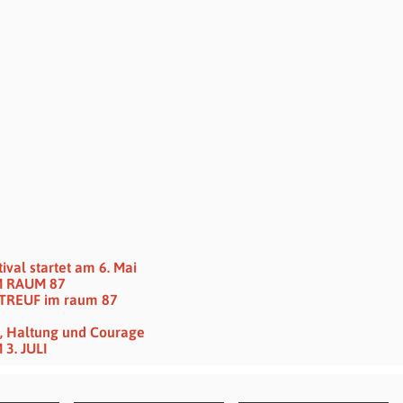
val startet am 6. Mai
M RAUM 87
TREUF im raum 87
t , Haltung und Courage
3. JULI