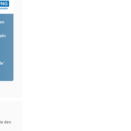
ion
Jahr
de‘
ie den