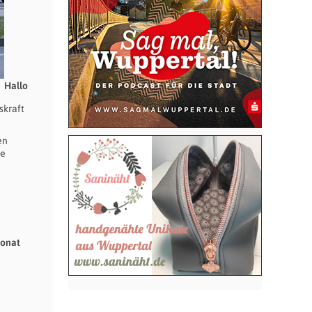
Hallo
skraft
en
se
Monat