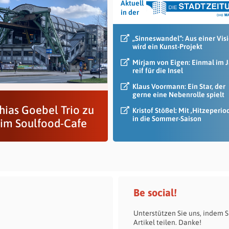
Aktuell
in der
„Sinneswandel“: Aus einer Vis
wird ein Kunst-Projekt
Mirjam von Eigen: Einmal im 
reif für die Insel
Klaus Voormann: Ein Star, der
gerne eine Nebenrolle spielt
hias Goebel Trio zu
Kristof Stößel: Mit ‚Hitzeperio
in die Sommer-Saison
 im Soulfood-Cafe
Be social!
Unterstützen Sie uns, indem S
Artikel teilen. Danke!