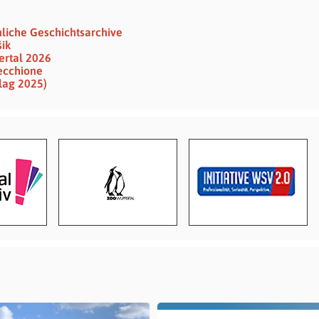
nliche Geschichtsarchive
šik
ertal 2026
Vecchione
lag 2025)