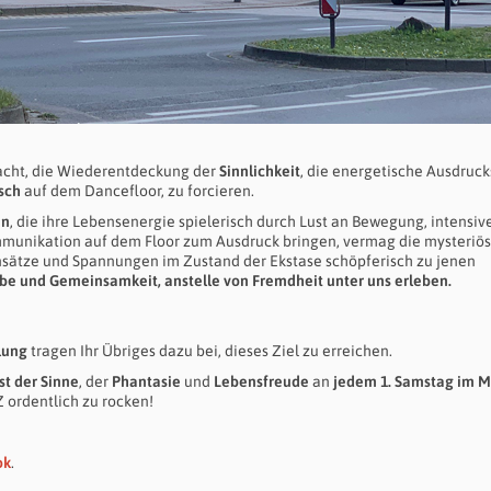
acht, die Wiederentdeckung der
Sinnlichkeit
, die energetische Ausdruck
sch
auf dem Dancefloor, zu forcieren.
en
, die ihre Lebensenergie spielerisch durch Lust an Bewegung, intensiv
munikation auf dem Floor zum Ausdruck bringen, vermag die mysteriö
nsätze und Spannungen im Zustand der Ekstase schöpferisch zu jenen
ebe und Gemeinsamkeit, anstelle von Fremdheit unter uns erleben.
lung
tragen Ihr Übriges dazu bei, dieses Ziel zu erreichen.
st der Sinne
, der
Phantasie
und
Lebensfreude
an
jedem 1. Samstag im 
 ordentlich zu rocken!
ok
.