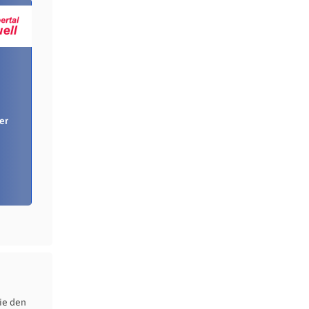
er
ie den