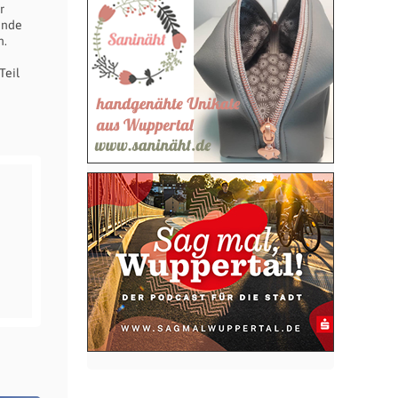
r
inde
n.
Teil