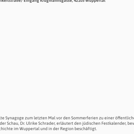
keitstraße/ Eingang Krugmannsgasse, 42105 Wuppertal
lte Synagoge zum letzten Mal vor den Sommerferien zu einer öffentlic
er Schau, Dr. Ulrike Schrader, erläutert den jüdischen Festkalender, bev
chichte im Wuppertal und in der Region beschäftigt.