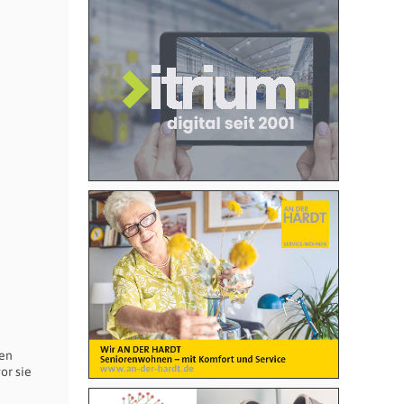
hen
or sie