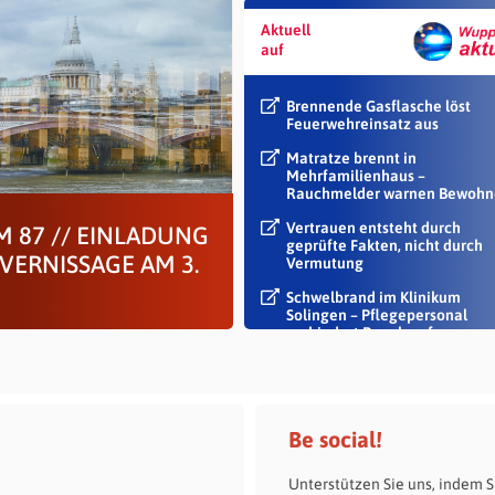
Aktuell
auf
Brennende Gasflasche löst
Feuerwehreinsatz aus
Matratze brennt in
Mehrfamilienhaus –
Rauchmelder warnen Bewohn
Vertrauen entsteht durch
 87 // EINLADUNG
geprüfte Fakten, nicht durch
VERNISSAGE AM 3.
Vermutung
Schwelbrand im Klinikum
Solingen – Pflegepersonal
verhindert Rauch auf...
Be social!
Unterstützen Sie uns, indem S