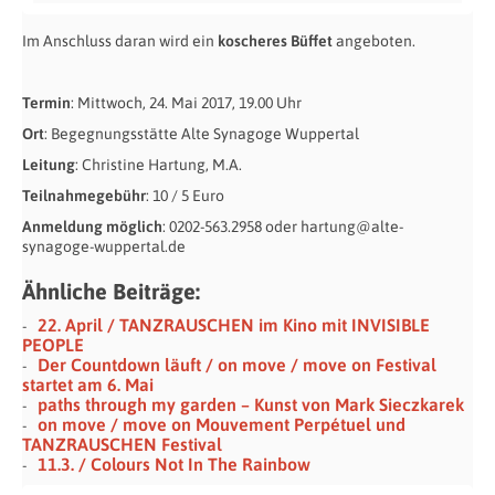
Im Anschluss daran wird ein
koscheres Büffet
angeboten.
Termin
: Mittwoch, 24. Mai 2017, 19.00 Uhr
Ort
: Begegnungsstätte Alte Synagoge Wuppertal
Leitung
: Christine Hartung, M.A.
Teilnahmegebühr
: 10 / 5 Euro
Anmeldung möglich
: 0202-563.2958 oder hartung@alte-
synagoge-wuppertal.de
Ähnliche Beiträge:
22. April / TANZRAUSCHEN im Kino mit INVISIBLE
PEOPLE
Der Countdown läuft / on move / move on Festival
startet am 6. Mai
paths through my garden – Kunst von Mark Sieczkarek
on move / move on Mouvement Perpétuel und
TANZRAUSCHEN Festival
11.3. / Colours Not In The Rainbow