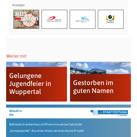
Weiter mit:
Gelungene
Gestorben im
Jugendfeier in
guten Namen
Wuppertal
Aktuell in
der
Bethesda-Krankenhaus eröffnet innovatives Callcenter
„Sinneswandel“: Aus einer Vision wird ein Kunst-Projekt