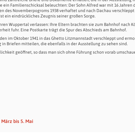
ein Familienschicksal beleuchten: Der Sohn Alfred war mit 16 Jahren 
hten des Novemberpogroms 1938 verhaftet und nach Dachau verschleppt
st ein eindrückliches Zeugnis seiner großen Sorge.
hren Wuppertal verlassen: Ihre Eltern brachten sie zum Bahnhof nach K
rheit fuhr. Eine Postkarte trägt die Spur des Abschieds am Bahnhof.
urden im Oktober 1941 in das Ghetto Litzmannstadt verschleppt und ermo
n Briefen mitteilen, die ebenfalls in der Ausstellung zu sehen sind.
ntlichkeit geöffnet, so dass man sich ohne Führung schon vorab umschau
 März bis 5. Mai