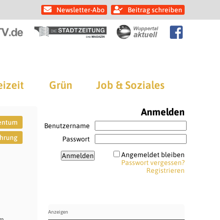
Newsletter-Abo
Beitrag schreiben
eizeit
Grün
Job & Soziales
Anmelden
entum
Benutzername
hrung
Passwort
Angemeldet bleiben
Passwort vergessen?
Registrieren
im