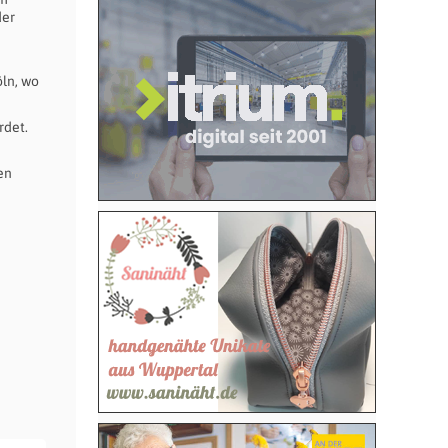
der
öln, wo
rdet.
en