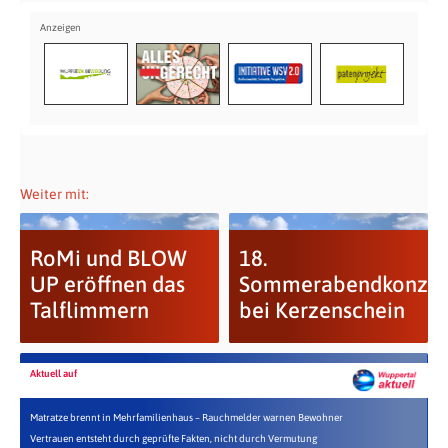
Weiter mit:
RoMi und BLOW
18.
UP eröffnen das
Sommerabendkonzer
Talflimmern
bei Kerzenschein
Aktuell auf
Matratze brennt in Mehrfamilienhaus – Rauchmelder warnen Bewohner
Vertrauen entsteht durch geprüfte Fakten, nicht durch Vermutung