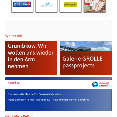
Weiter mit:
Christian v.
Grumbkow: Wir
wollen uns wieder
Galerie GRÖLLE
in den Arm
passprojects
nehmen
Aktuell auf
Brennende Gasflasche löst Feuerwehreinsatz aus
Matratze brennt in Mehrfamilienhaus – Rauchmelder warnen Bewohner
der Rubrik Kultur