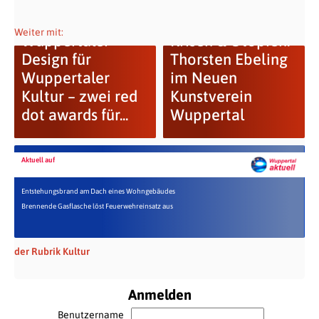
Weiter mit:
Wuppertaler
Krisen & Utopien:
Design für
Thorsten Ebeling
Wuppertaler
im Neuen
Kultur – zwei red
Kunstverein
dot awards für...
Wuppertal
Aktuell auf
Entstehungsbrand am Dach eines Wohngebäudes
Brennende Gasflasche löst Feuerwehreinsatz aus
der Rubrik Kultur
Anmelden
Benutzername