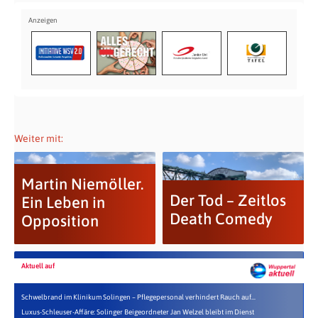
Weiter mit:
Martin Niemöller.
Der Tod – Zeitlos
Ein Leben in
Death Comedy
Opposition
Aktuell auf
Schwelbrand im Klinikum Solingen – Pflegepersonal verhindert Rauch auf...
Luxus-Schleuser-Affäre: Solinger Beigeordneter Jan Welzel bleibt im Dienst