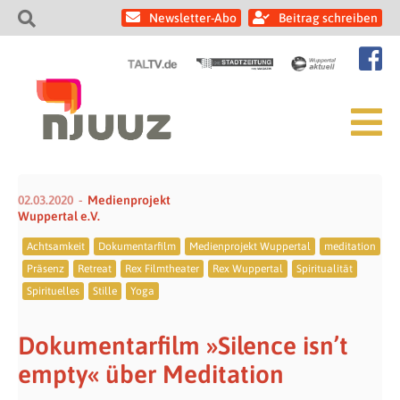
Newsletter-Abo
Beitrag schreiben
02.03.2020
Medienprojekt
Wuppertal e.V.
Achtsamkeit
Dokumentarfilm
Medienprojekt Wuppertal
meditation
Präsenz
Retreat
Rex Filmtheater
Rex Wuppertal
Spiritualität
Spirituelles
Stille
Yoga
Dokumentarfilm »Silence isn’t
empty« über Meditation