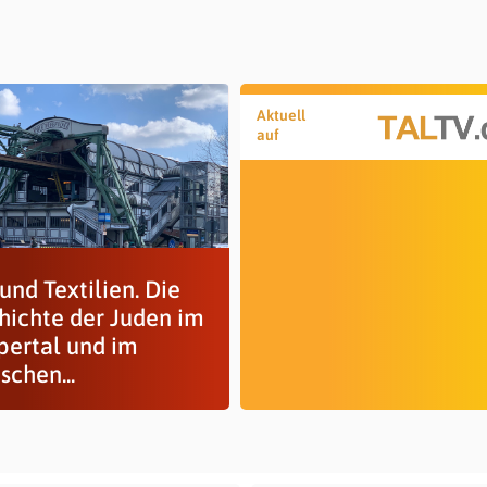
Aktuell
auf
und Textilien. Die
hichte der Juden im
ertal und im
schen...