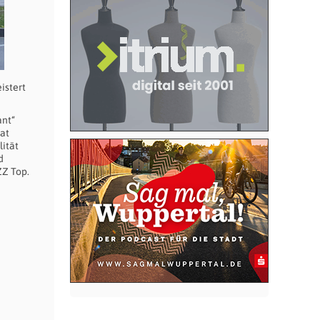
istert
ant“
at
lität
d
ZZ Top.