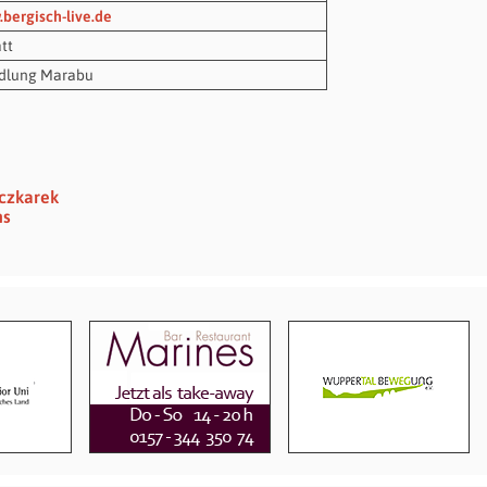
.bergisch-live.de
tt
dlung Marabu
eczkarek
ns