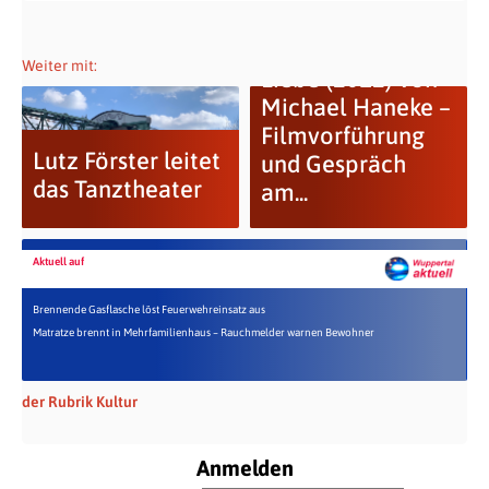
Weiter mit:
Liebe (2012) von
Michael Haneke –
Filmvorführung
Lutz Förster leitet
und Gespräch
das Tanztheater
am...
Aktuell auf
Brennende Gasflasche löst Feuerwehreinsatz aus
Matratze brennt in Mehrfamilienhaus – Rauchmelder warnen Bewohner
der Rubrik Kultur
Anmelden