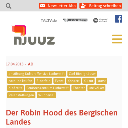
Newsletter-Abo
Beitrag schreiben
17.04.2013
ADI
anstiftung Kulturoffensive Lutherstift
Carl Biebighäuser
caroline keufen
Elberfeld
Event
Konzert
Kultur
kunst
olaf reitz
Seniorenzentrum Lutherstift
Theater
ute völker
Veranstaltungen
Wuppertal
Der Robin Hood des Bergischen
Landes