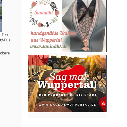
Der
g!
-DJs
eckere