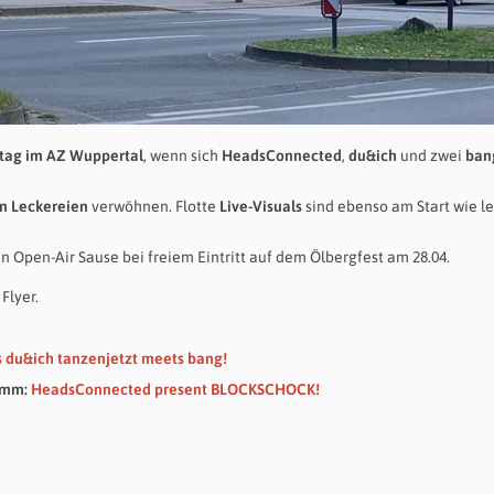
tag im AZ Wuppertal
, wenn sich
HeadsConnected
,
du&ich
und zwei
ban
n Leckereien
verwöhnen. Flotte
Live-Visuals
sind ebenso am Start wie l
 Open-Air Sause bei freiem Eintritt auf dem Ölbergfest am 28.04.
Flyer.
 du&ich tanzenjetzt meets bang!
amm:
HeadsConnected present BLOCKSCHOCK!