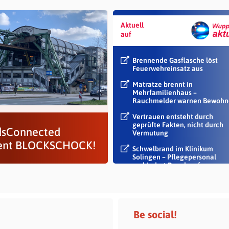
Aktuell
auf
Brennende Gasflasche löst
Feuerwehreinsatz aus
Matratze brennt in
Mehrfamilienhaus –
Rauchmelder warnen Bewohn
Vertrauen entsteht durch
geprüfte Fakten, nicht durch
sConnected
Vermutung
ent BLOCKSCHOCK!
Schwelbrand im Klinikum
Solingen – Pflegepersonal
verhindert Rauch auf...
Be social!