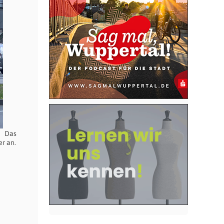
Das
er an.