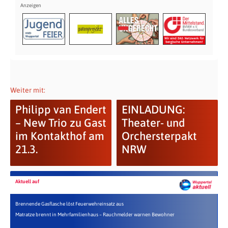
Weiter mit:
Philipp van Endert
EINLADUNG:
– New Trio zu Gast
Theater- und
im Kontakthof am
Orchersterpakt
21.3.
NRW
Aktuell auf
Brennende Gasflasche löst Feuerwehreinsatz aus
Matratze brennt in Mehrfamilienhaus – Rauchmelder warnen Bewohner