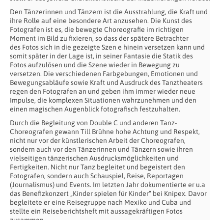
Den Tänzerinnen und Tänzern ist die Ausstrahlung, die Kraft und
ihre Rolle auf eine besondere Art anzusehen. Die Kunst des
Fotografen ist es, die bewegte Choreografie im richtigen
Moment im Bild zu fixieren, so dass der spätere Betrachter
des Fotos sich in die gezeigte Szen e hinein versetzen kann und
somit später in der Lage ist, in seiner Fantasie die Statik des
Fotos aufzulösen und die Szene wieder in Bewegung zu
versetzen. Die verschiedenen Farbgebungen, Emotionen und
Bewegungsabläufe sowie Kraft und Ausdruck des Tanztheaters
regen den Fotografen an und geben ihm immer wieder neue
Impulse, die komplexen Situationen wahrzunehmen und den
einen magischen Augenblick fotografisch festzuhalten.
Durch die Begleitung von Double C und anderen Tanz-
Choreografen gewann Till Brühne hohe Achtung und Respekt,
nicht nur vor der künstlerischen Arbeit der Choreografen,
sondern auch vor den Tänzerinnen und Tänzern sowie ihren
vielseitigen tänzerischen Ausdrucksmöglichkeiten und
Fertigkeiten. Nicht nur Tanz begleitet und begeistert den
Fotografen, sondern auch Schauspiel, Reise, Reportagen
(Journalismus) und Events. Im letzten Jahr dokumentierte er u.a
das Benefizkonzert „Kinder spielen für Kinder“ bei Knipex. Davor
begleitete er eine Reisegruppe nach Mexiko und Cuba und
stellte ein Reiseberichtsheft mit aussagekräftigen Fotos
zusammen.