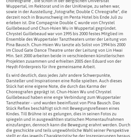
choreografie“, die schon in der Bergischen Universität
Wuppertal, im Rektorat und in der UniKneipe, zu sehen war,
sowie in der Ausstellung „fotografie; Double C Chreografie“, die
derzeit noch in Braunschweig im Penta Hotel bis Ende Juli zu
erleben ist. Die Compagnie Double C wurde von Chrystel
Guillebeaud und Chun-Hsien Wu in Wuppertal gegründet.
Chrystel Guillebeaud war von 1995 bis 2000 festes Mitglied im
Ensemble des Wuppertaler Tanztheaters unter der Leitung von
Pina Bausch. Chun-Hsien Wu tanzte als Solist von 1994 bis 2000
im Cloud Gate Dance Theatre unter der Leitung von Lin Hwai
Min. Seit 2000 arbeiten beide in verschiedenen künstlerischen
Projekten zusammen und erhielten 2005 den Eduard von der
Heydt-Förderpreis für ihre gemeinsame Arbeit.
Es wird deutlich, dass jedes Jahr andere Schwerpunkte,
Darsteller und Inspirationen eine Rolle spielten. Auch dieses
Stück hat eine eigene Note, die durch das Karma der
Choreografen geprägt ist. Chun-Hsien Wu und Chrystel
Guillebeaud haben eine enge Verbindung zum Wuppertaler
Tanztheater – und wurden beeinflusst von Pina Bausch. Das
Stück Reflex beschäftigt sich mit Bewegungsreflexen eines
Kindes. Till Brühne ist es gelungen, dies in seinen Fotos zu
spiegeln und in ausgewählten statischen Momentaufnahmen
einzufangen, dennoch kann die Bewegung erahnt werden. Durch
die geschickte und teils ungewöhnliche Wahl seiner Perspektive
stellt er das jeweils Charakteristische der Inszenierungen heraus.