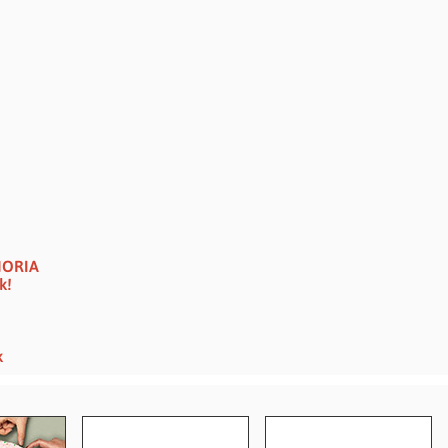
HORIA
k!
k