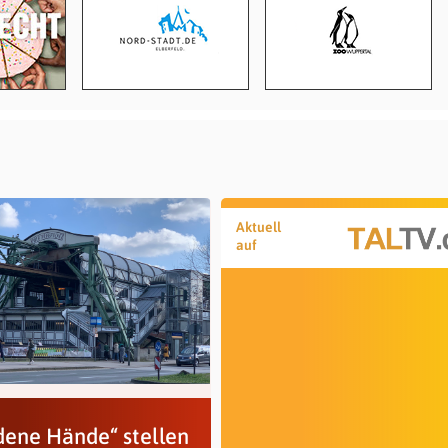
Aktuell
auf
dene Hände“ stellen