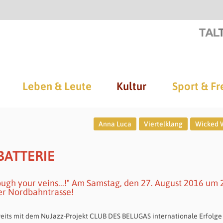
Leben & Leute
Kultur
Sport & Fr
Anna Luca
Viertelklang
Wicked 
BATTERIE
ough your veins...!" Am Samstag, den 27. August 2016 um 
er Nordbahntrasse!
ereits mit dem NuJazz-Projekt CLUB DES BELUGAS internationale Erfolge