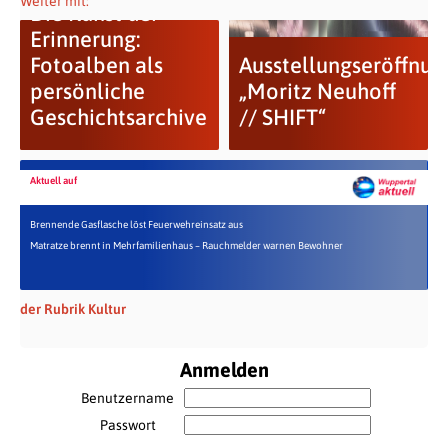
Weiter mit:
Die Kunst der
Erinnerung:
Fotoalben als
Ausstellungseröffnun
persönliche
„Moritz Neuhoff
Geschichtsarchive
// SHIFT“
Aktuell auf
Brennende Gasflasche löst Feuerwehreinsatz aus
Matratze brennt in Mehrfamilienhaus – Rauchmelder warnen Bewohner
der Rubrik Kultur
Anmelden
Benutzername
Passwort