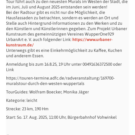
Tour führt auch zu den neuesten Murals im Westen der Stadt, die
im Juni, Juli und August 2025 entstanden sein werden!
Bei der Radtour gibt es nicht nur die Möglichkeit, die
Hausfassaden zu betrachten, sondern es werden an Ort und
Stelle auch Hintergrund-Informationen zu den Werken und zu
den Künstlern und Künstlerinnen gegeben. Zum Projekt Urbaner
Kunstraum
des gemeinnützigen Vereines WupperOne929
UrbanArt e. V.
auch folgender Link:
https://www.urbaner-
kunstraum.de/
Unterwegs gibt es eine Einkehrmöglichkeit zu Kaffee, Kuchen
und anderem Essen.
Anmeldung bis zum 16.8.25, 19 Uhr unter 00491636372500 oder
Link
https://touren-termine.adfc.de/radveranstaltung/169700-
muralstour-durch-den-westen-wuppertals
TourGuides: Wolfram Boecker, Monika Jäger
Kategorie: leicht
Strecke: 23 km, 190 Hm
Start: So. 17. Aug. 2025, 11:00 Uhr, Bürgerbahnhof Vohwinkel