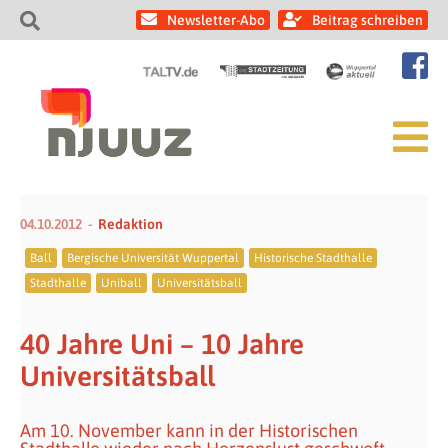
Newsletter-Abo
Beitrag schreiben
04.10.2012
Redaktion
Ball
Bergische Universität Wuppertal
Historische Stadthalle
Stadthalle
Uniball
Universitätsball
40 Jahre Uni – 10 Jahre
Universitätsball
Am 10. November kann in der Historischen