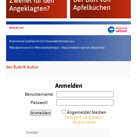
Zweifel für den
Apfelkuchen
Angeklagten?
Aktuell auf
Brennende Gasflasche löst Feuerwehreinsatz aus
Matratze brennt in Mehrfamilienhaus – Rauchmelder warnen Bewohner
der Rubrik Kultur
Anmelden
Benutzername
Passwort
Angemeldet bleiben
Passwort vergessen?
Registrieren