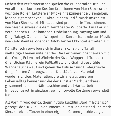
Neben den Performer:innen spielen die Wuppertaler Orte und
vor allem die kuriosen Kostüm-Kreationen von Mark Sieczkarek
wichtige Rollen. Letztere entwickeln faszinierende Eigenleben,
lebendig gemacht von 22 Akteur:innen und filmisch inszeniert
von Mark Sieczkarek. Mit dabei sind prominente Tänzer:innen,
wie beispielsweise die dem Tanztheater Wuppertal Pina Bausch
verbundenen Julie Shanahan, Ophelia Young, Nayung Kim und
Kenji Takagi. Oder auch Wuppertaler Kunstschaffende aus Musik,
wie Karlo Wentzel oder der Butoh-Tänzer Udo Sträßer treten auf.
Künstlerisch verweben sich in diesem Kunst- und Tanzfilm
vielfältige Ebenen miteinander. Die Performer:innen tanzen mit
den Orten, Ecken und Winkeln der Stadt Wuppertal. Treppen,
öffentlichen Räume, ein Fußballfeld und Graffiti besprühte
Wände tauchen auf und geben die Kulissen und Hintergründe
der gefilmten Choreographien. Kreisläufe von Materialien
werden sichtbar: Materialien, die wir alle aus unserem
Lebensalltag kennen und die der Künstler Mark Sieczkarek
gesammelt und mit Nähmaschine und viel Handarbeit
hingebungsvoll in einzigartige, humorvolle Kostüme verwandelt
hat.
Als Vorfilm wird der ca. dreiminütige Kurzfilm „Jardim Botánico“
gezeigt, der 2017 in Rio de Janeiro in Brasilien entstand und Mark
Sieczkarek als Tänzer in einer eigenen Choreographie zeigt.