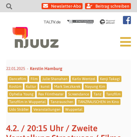
Newsletter-Abo
Beitrag schreiben
22.01.2025
Kerstin Hamburg
Dancefilm
Film
Julie Shanahan
Karlo Wentzel
Kenji Takagi
Kostüm
Kultur
kunst
Mark Sieczkarek
Nayung Kim
Ophelia Young
Rex Filmtheater
Screendance
Tanz
Tanzfilm
Tanzfilm in Wuppertal
Tanzrauschen
TANZRAUSCHEN im Kino
Udo Sträßer
Veranstaltungen
Wuppertal
4.2. / 20:15 Uhr / Zweite