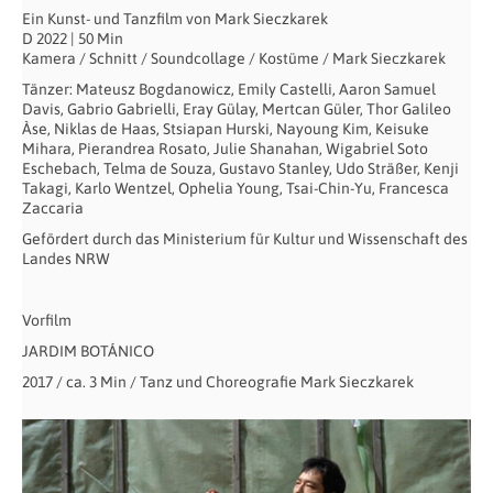
Ein Kunst- und Tanzfilm von Mark Sieczkarek
D 2022 | 50 Min
Kamera / Schnitt / Soundcollage / Kostüme / Mark Sieczkarek
Tänzer: Mateusz Bogdanowicz, Emily Castelli, Aaron Samuel
Davis, Gabrio Gabrielli, Eray Gülay, Mertcan Güler, Thor Galileo
Àse, Niklas de Haas, Stsiapan Hurski, Nayoung Kim, Keisuke
Mihara, Pierandrea Rosato, Julie Shanahan, Wigabriel Soto
Eschebach, Telma de Souza, Gustavo Stanley, Udo Sträßer, Kenji
Takagi, Karlo Wentzel, Ophelia Young, Tsai-Chin-Yu, Francesca
Zaccaria
Gefördert durch das Ministerium für Kultur und Wissenschaft des
Landes NRW
Vorfilm
JARDIM BOTÁNICO
2017 / ca. 3 Min / Tanz und Choreografie Mark Sieczkarek