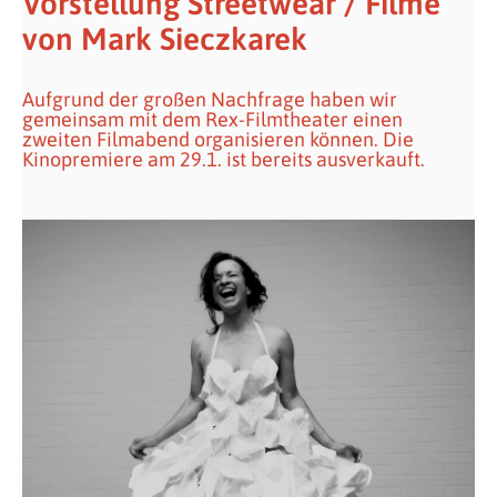
Vorstellung Streetwear / Filme
von Mark Sieczkarek
Aufgrund der großen Nachfrage haben wir
gemeinsam mit dem Rex-Filmtheater einen
zweiten Filmabend organisieren können. Die
Kinopremiere am 29.1. ist bereits ausverkauft.