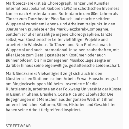
Mark Sieczkarek ist als Choreograph, Tänzer und Künstler
international bekannt. Geboren 1962 im schottischen Inverness
kam er nach Amsterdam und Rotterdam in den 80er Jahren als
Tänzer zum Tanztheater Pina Bausch und machte seitdem
Wuppertal zu seinem Lebens- und Arbeitsmittelpunkt. In den
90er Jahren gründete er die Mark Sieczkarek-Compagnie.
Seitdem schuf er unzählige eigene Choreographien, tanzte
selbst, war künstlerischer Leiter vielfältiger Projekte und
arbeitete in Workshops für Tänzer und Non-Professionals in
Wuppertal und auch international. In seinen zauberhaften, mit
aller Liebe zum Detail gestalteten Kostümen oder auch
Bühnenbildern, bis hin zur eigenen Musikcollage zeigte er
darüber hinaus seine eigenwillige, gestalterische Leidenschaft.
Mark Sieczkareks Vielseitigkeit zeigt sich auch in den
künstlerischen Stationen seiner Arbeit: Er war Hauschoreograf
am Ringlockschuppen Mülheim, inszenierte für die
Ruhrtriennale, arbeitete an der Folkwang Universität der Künste
in Essen, in Ghana, Brasilien, Costa Rica und El Salvador. Die
Begegnungen mit Menschen aus der ganzen Welt, mit ihren
unterschiedlichen Kulturen, Stilen, Historien und Geschichten
haben seine Arbeit tiefgreifend inspiriert.
—————————————————————–
STREETWEAR