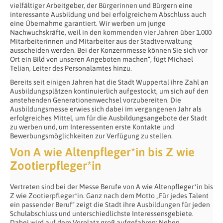
vielfältiger Arbeitgeber, der Bürgerinnen und Bürgern eine
interessante Ausbildung und bei erfolgreichem Abschluss auch
eine Übernahme garantiert. Wir werben um junge
Nachwuchskräfte, weil in den kommenden vier Jahren über 1.000
Mitarbeiterinnen und Mitarbeiter aus der Stadtverwaltung
ausscheiden werden. Bei der Konzernmesse können Sie sich vor
Ort ein Bild von unseren Angeboten machen“, fügt Michael
Telian, Leiter des Personalamtes hinzu.
Bereits seit einigen Jahren hat die Stadt Wuppertal ihre Zahl an
Ausbildungsplätzen kontinuierlich aufgestockt, um sich auf den
anstehenden Generationenwechsel vorzubereiten. Die
Ausbildungsmesse erwies sich dabei im vergangenen Jahr als
erfolgreiches Mittel, um für die Ausbildungsangebote der Stadt
zu werben und, um Interessenten erste Kontakte und
Bewerbungsmöglichkeiten zur Verfügung zu stellen.
Von A wie Altenpfleger*in bis Z wie
Zootierpfleger*in
Vertreten sind bei der Messe Berufe von A wie Altenpfleger*in bis
Z wie Zootierpfleger*in. Ganz nach dem Motto „Für jedes Talent
ein passender Beruf“ zeigt die Stadt ihre Ausbildungen für jeden
Schulabschluss und unterschiedlichste Interessensgebiete.
Dabei wird auf dem Vorplatz groß aufgefahren: Neben