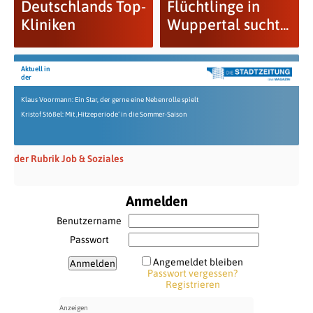
Deutschlands Top-
Flüchtlinge in
Kliniken
Wuppertal sucht...
Aktuell in
der
Klaus Voormann: Ein Star, der gerne eine Nebenrolle spielt
Kristof Stößel: Mit ‚Hitzeperiode‘ in die Sommer-Saison
der Rubrik Job & Soziales
Anmelden
Benutzername
Passwort
Angemeldet bleiben
Passwort vergessen?
Registrieren