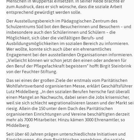
Menschen in Wuppertal einsetzen. In seiner Rede brachte er
zum Ausdruck, dass er sich wünsche, dass die soziale Arbeit
entsprechend gewürdigt werden solle.
Der Ausstellungsbereich im Pädagogischen Zentrum des
Schulzentrums Süd bot den Besucherinnen und Besuchern – und
insbesondere auch den Schülerinnen und Schülern – die
Möglichkeit, sich über die vielfältigen Berufs- und
Ausbildungsmöglichkeiten im sozialen Bereich zu informieren.
Wer wollte, konnte sich auch über ein ehrenamtliches
Engagement bei den ausstellenden Organisationen informieren.
„Vielleicht können wir schon jetzt den einen oder anderen für
den Beruf der Pflegefachkraft begeistern“ hofft Birgit Steinbrink
von der Feuchter-Stiftung.
Das sei eines der großen Ziele der erstmals vom Paritätischen
Wohlfahrtsverband organisierten Messe, erklärt Geschäftsführer
Lutz Middelberg. „In den sozialen Berufen herrsche fast überall
einen Mangel an Nachwuchs, dabei seien die Jobs krisensicher,
weil sie sich schlecht wegrationalisieren lassen und der Markt sei
riesig. Allein die 150 unter dem Dach des Paritätischen
organisierten Einrichtungen und Vereine beschäftigten derzeit
mehr als 7000 Mitarbeiter. Hinzu kämen 3000 Ehrenamtler, so
Middelberg.
Seit über 60 Jahren prägen unterschiedlichste Initiativen und
Einrichtungen, die dem Paritätischen angehören, die soziale