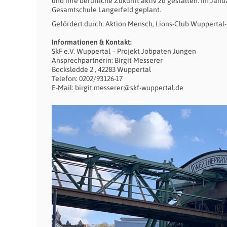
und ihre berufliche Zukunft aktiv zu gestalten. Im Janu
Gesamtschule Langerfeld geplant.
Gefördert durch: Aktion Mensch, Lions-Club Wuppertal-M
Informationen & Kontakt:
SkF e.V. Wuppertal – Projekt Jobpaten Jungen
Ansprechpartnerin: Birgit Messerer
Bocksledde 2 , 42283 Wuppertal
Telefon: 0202/93126-17
E-Mail: birgit.messerer@skf-wuppertal.de