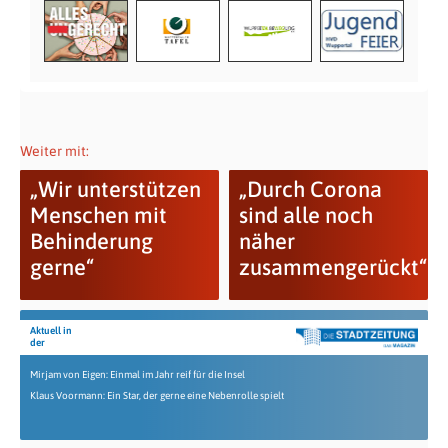
Weiter mit:
„Wir unterstützen
„Durch Corona
Menschen mit
sind alle noch
Behinderung
näher
gerne“
zusammengerückt“
Aktuell in
der
Mirjam von Eigen: Einmal im Jahr reif für die Insel
Klaus Voormann: Ein Star, der gerne eine Nebenrolle spielt