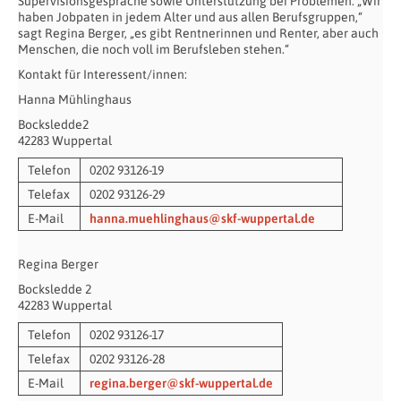
Supervisionsgespräche sowie Unterstützung bei Problemen. „Wir
haben Jobpaten in jedem Alter und aus allen Berufsgruppen,“
sagt Regina Berger, „es gibt Rentnerinnen und Renter, aber auch
Menschen, die noch voll im Berufsleben stehen.“
Kontakt für Interessent/innen:
Hanna Mühlinghaus
Bocksledde2
42283 Wuppertal
Telefon
0202 93126-19
Telefax
0202 93126-29
E-Mail
hanna.muehlinghaus@skf-wuppertal.de
Regina Berger
Bocksledde 2
42283 Wuppertal
Telefon
0202 93126-17
Telefax
0202 93126-28
E-Mail
regina.berger@skf-wuppertal.de